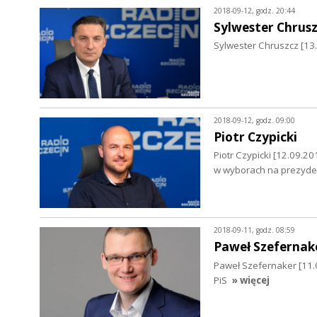
2018-09-12, godz. 20:44
Sylwester Chrus
Sylwester Chruszcz [13.0
2018-09-12, godz. 09:00
Piotr Czypicki
Piotr Czypicki [12.09.
w wyborach na prezyde
2018-09-11, godz. 08:59
Paweł Szefernak
Paweł Szefernaker [11.0
PiS
» więcej