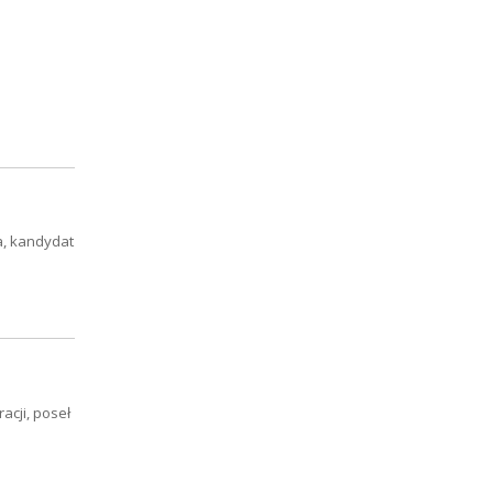
a, kandydat
acji, poseł