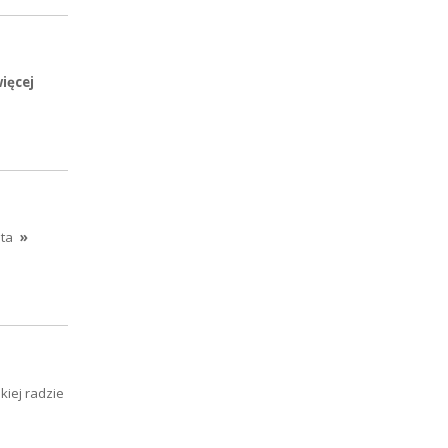
więcej
ta
»
kiej radzie