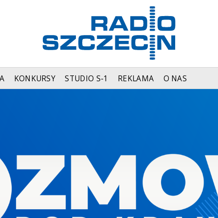
A
KONKURSY
STUDIO S-1
REKLAMA
O NAS