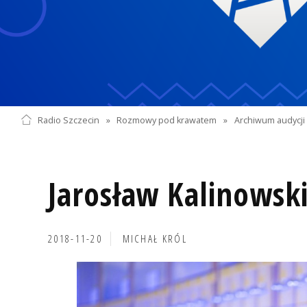
Radio Szczecin
»
Rozmowy pod krawatem
»
Archiwum audycji 
Jarosław Kalinowsk
2018-11-20
MICHAŁ KRÓL