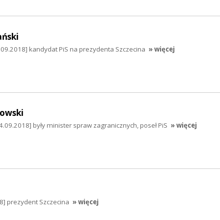
ański
5.09.2018] kandydat PiS na prezydenta Szczecina
» więcej
owski
.09.2018] były minister spraw zagranicznych, poseł PiS
» więcej
18] prezydent Szczecina
» więcej