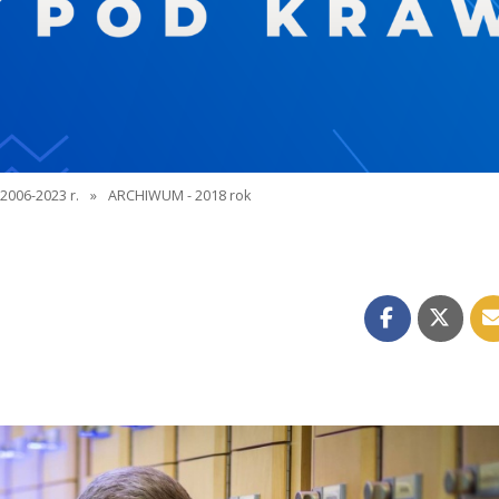
2006-2023 r.
»
ARCHIWUM - 2018 rok
i