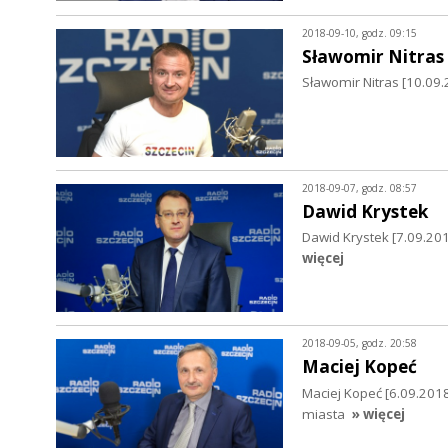
2018-09-10, godz. 09:15
Sławomir Nitras
Sławomir Nitras [10.09
2018-09-07, godz. 08:57
Dawid Krystek
Dawid Krystek [7.09.20
więcej
2018-09-05, godz. 20:58
Maciej Kopeć
Maciej Kopeć [6.09.2018
miasta
» więcej