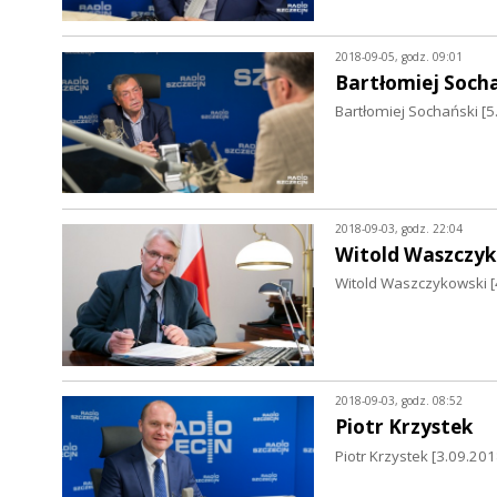
2018-09-05, godz. 09:01
Bartłomiej Soch
Bartłomiej Sochański [
2018-09-03, godz. 22:04
Witold Waszczyk
Witold Waszczykowski [4
2018-09-03, godz. 08:52
Piotr Krzystek
Piotr Krzystek [3.09.20