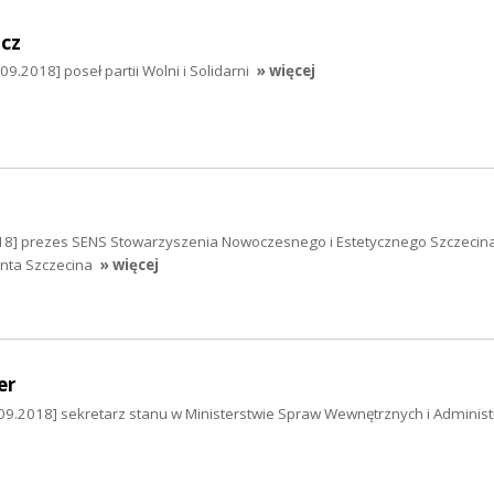
zcz
9.2018] poseł partii Wolni i Solidarni
» więcej
2018] prezes SENS Stowarzyszenia Nowoczesnego i Estetycznego Szczecin
nta Szczecina
» więcej
er
9.2018] sekretarz stanu w Ministerstwie Spraw Wewnętrznych i Administr