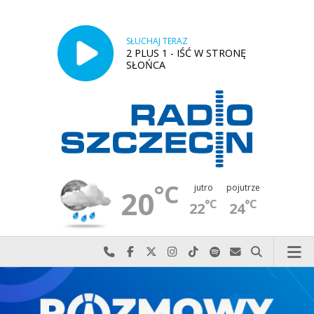
SŁUCHAJ TERAZ
2 PLUS 1 - IŚĆ W STRONĘ
SŁOŃCA
°C
jutro
pojutrze
20
°C
°C
22
24
Najlepiej po prostu do nas zadzwoń
Odwiedź nas na Facebook-u
Odwiedź nas na X
Odwiedź nas na Instagram-ie
Odwiedź nas na TikTok-u
Szukaj nas na Spotify
Wyślij do nas w
Szukaj