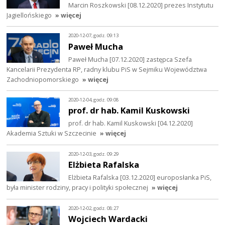
Marcin Roszkowski [08.12.2020] prezes Instytutu
Jagiellońskiego
» więcej
2020-12-07, godz. 09:13
Paweł Mucha
Paweł Mucha [07.12.2020] zastępca Szefa
Kancelarii Prezydenta RP, radny klubu PiS w Sejmiku Województwa
Zachodniopomorskiego
» więcej
2020-12-04, godz. 09:08
prof. dr hab. Kamil Kuskowski
prof. dr hab. Kamil Kuskowski [04.12.2020]
Akademia Sztuki w Szczecinie
» więcej
2020-12-03, godz. 09:29
Elżbieta Rafalska
Elżbieta Rafalska [03.12.2020] europosłanka PiS,
była minister rodziny, pracy i polityki społecznej
» więcej
2020-12-02, godz. 08:27
Wojciech Wardacki