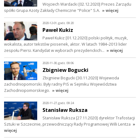
Wojciech Wardacki [02.12.2020] Prezes Zarządu
spółki Grupa Azoty Zakłady Chemiczne "Police" S.A.
» więcej
2020-12-01, godz. 09:20
Paweł Kukiz
Paweł Kukiz [01.12.2020] polski polityk, muzyk,
wokalista, autor tekstów piosenek, aktor. W latach 1984–2013 lider
zespołu Piersi. Kandydat w wyborach prezydenckich…
» więcej
2020-11-30, godz. 09:06
Zbigniew Bogucki
Zbigniew Bogucki [30.11.2020] Wojewoda
zachodniopomorski. Były radny PiS w Sejmiku Województwa
Zachodniopomorskiego.
» więcej
2020-11-27, godz. 09:24
Stanisław Ruksza
Stanisław Ruksza [27.11.2020] dyrektor Trafostacji
Sztuki w Szczecinie, przewodniczący Rady Programowej Willi Lentza
»
więcej