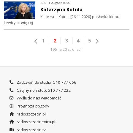
2020-11-26, godz. 09:05
Katarzyna Kotula
Katarzyna Kotula [26.11.2020] posłanka klubu
Lewicy
» więcej
1
2
3
4
5
196 na 20 stronach
Zadzwoń do studia: 510 777 666
Czujny non stop: 510 777 222
Wyślij do nas wiadomość
Prognoza pogody
radioszczecin.pl
radioszczecinextra.pl
radioszczecin.tv