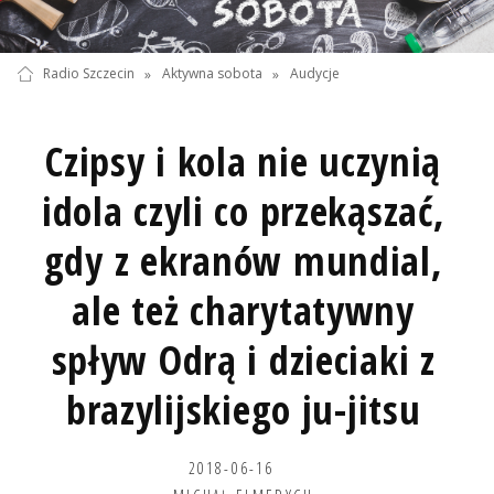
Radio Szczecin
»
Aktywna sobota
»
Audycje
Czipsy i kola nie uczynią
idola czyli co przekąszać,
gdy z ekranów mundial,
ale też charytatywny
spływ Odrą i dzieciaki z
brazylijskiego ju-jitsu
2018-06-16