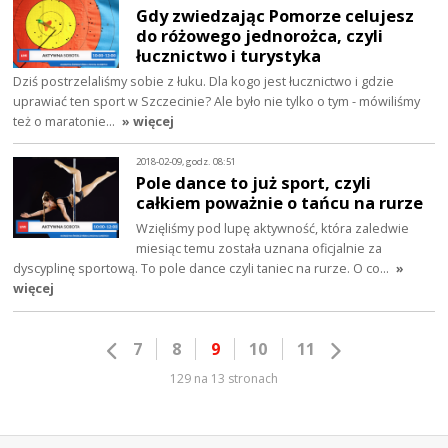
Gdy zwiedzając Pomorze celujesz
do różowego jednorożca, czyli
łucznictwo i turystyka
Dziś postrzelaliśmy sobie z łuku. Dla kogo jest łucznictwo i gdzie
uprawiać ten sport w Szczecinie? Ale było nie tylko o tym - mówiliśmy
też o maratonie…
» więcej
2018-02-09, godz. 08:51
Pole dance to już sport, czyli
całkiem poważnie o tańcu na rurze
Wzięliśmy pod lupę aktywność, która zaledwie
miesiąc temu została uznana oficjalnie za
dyscyplinę sportową. To pole dance czyli taniec na rurze. O co…
»
więcej
7
8
9
10
11
129 na 13 stronach