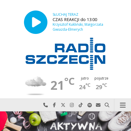
SŁUCHAJ TERAZ
CZAS REAKCJI do 13:00
Krzysztof Kukliński, Małgorzata
Gwiazda-Elmerych
°C
jutro
pojutrze
21
°C
°C
24
29
Najlepiej po prostu do nas zadzwoń
Odwiedź nas na Facebook-u
Odwiedź nas na X
Odwiedź nas na Instagram-ie
Odwiedź nas na TikTok-u
Szukaj nas na Spotify
Wyślij do nas w
Szukaj