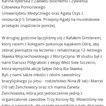
Karina Ryterska z Zakładu Biochemii i Żywienia
Człowieka Pomorskiego
Uniwersytetu Medycznego oraz Agata Osys z
restauracji 5 Smaków. Przepisy Agaty na mundialowe
przekąski znajdziecie poniżej.
W drugiej godzinie łączyliśmy się z Rafałem Gmiterem,
który razem z kolegami pokonuje kajakiem Odrę, aby
zebrać pieniądze na leczenie i rehabilitację 12-letniego
Sławka Wojciechowskiego z Morzyczyna. W studiu był z
nami Dariusz Półgrabski z ekipy West Side Szczecin,
która wymyśliła akcję Spływ Odrą dla Sławka.
Byli z nami także młodzi i zdolni zawodnicy
brazylijskiego ju-jitsu - rodzeństwo Nina (8 lat) i Marcel
(10 lat) Żelichowscy oraz ich mama Żaneta
Żelichowska, która jest jednocześnie jedną z
organizatorek zawodów Trzy Korony BJJ. Mówiliśmy nie
tylko o zawodach, ale przede wszystkim o tym, dlaczego