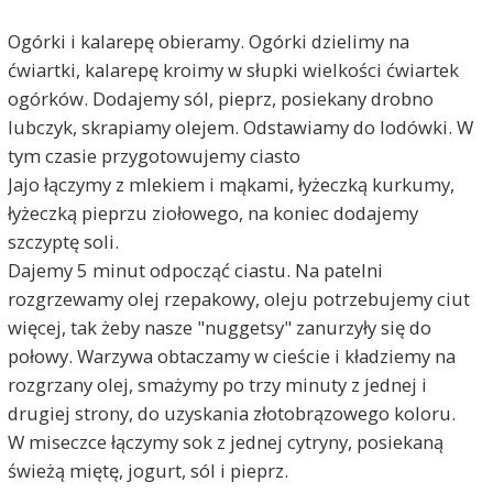
Ogórki i kalarepę obieramy. Ogórki dzielimy na
ćwiartki, kalarepę kroimy w słupki wielkości ćwiartek
ogórków. Dodajemy sól, pieprz, posiekany drobno
lubczyk, skrapiamy olejem. Odstawiamy do lodówki. W
tym czasie przygotowujemy ciasto
Jajo łączymy z mlekiem i mąkami, łyżeczką kurkumy,
łyżeczką pieprzu ziołowego, na koniec dodajemy
szczyptę soli.
Dajemy 5 minut odpocząć ciastu. Na patelni
rozgrzewamy olej rzepakowy, oleju potrzebujemy ciut
więcej, tak żeby nasze "nuggetsy" zanurzyły się do
połowy. Warzywa obtaczamy w cieście i kładziemy na
rozgrzany olej, smażymy po trzy minuty z jednej i
drugiej strony, do uzyskania złotobrązowego koloru.
W miseczce łączymy sok z jednej cytryny, posiekaną
świeżą miętę, jogurt, sól i pieprz.