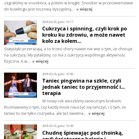
zagraliśmy w snookera, a potem w kręgle. Snooker w przeciwieństwie
do bowlingu jest niszową dyscypliną…
» więcej
2018-02-25, godz. 10:17
Cukrzyca i spinning, czyli krok po
kroku ku zdrowiu, a może nawet
koło za kołem...
Statystyki przerażają, a co trzeci chory nawet nie wie o tym, że choruje
na cukrzycę. My pytaliśmy, co ma z cukrzycą wspólnego aktywnośc
fizyczna. A w…
» więcej
2018-02-16, godz. 10:50
Taniec pingwina na szkle, czyli
jednak taniec to przyjemność i...
terapia
W nowy rok weszliśmy tanecznym krokiem.
Rozmawiamy o tym, czy każdy może nauczyć się tańczyć, i o tym, że
taniec to nie tylko rozrywka, ale też świetna…
» więcej
2018-02-16, godz. 10:45
Chudnę śpiewając pod choinką,
czyli świąteczne kalorie i