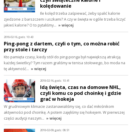
kolędowanie
Ile kolęd trzeba zaśpiewać, żeby spalić kalorie
zjedzone z barszczem i uszkami? A czy w święta w ogóle trzeba liczyć
jakieś kalorie? O to pytaliśmy…
» więcej
2018-02-16, godz. 10:43
Ping-pong z dartem, czyli o tym, co można robić
przy stole i tarczy
Kto pamięta czasy, kiedy stół do ping-ponga był największą atrakcją
każdej świetlicy? Tym razem graliśmy w tenisa stołowego, bo moda na
tę aktywność…
» więcej
2018-02-16, godz. 10:41
Idą święta, czas na domowe NHL,
czyli komu co pod choinkę i gdzie
grać w hokeja
W grudniowym klimacie zastanawialiśmy się, co dać miłośnikom
aktywności pod choinkę. A potem zajęliśmy się hokejem. W pierwszej
części audycji naszym…
» więcej
2018-02-09, godz. 08:51