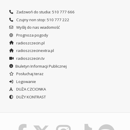
Zadzwoń do studia: 510 777 666
Czujny non stop: 510 777 222
Wyślij do nas wiadomość
Prognoza pogody
radioszczecin.pl
radioszczecinextra.pl
radioszczecin.tv
Biuletyn Informacji Publicznej
Posłuchaj teraz
Logowanie
DUŻA CZCIONKA
DUŻY KONTRAST