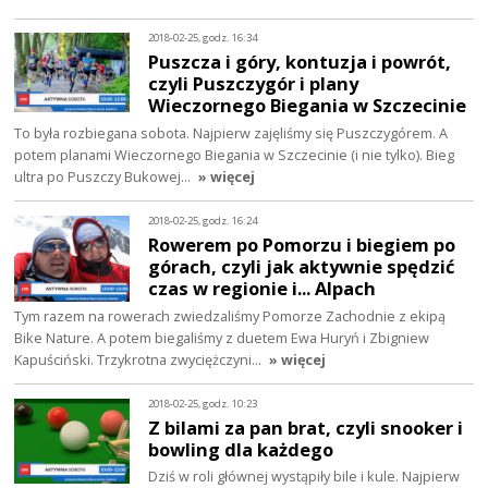
2018-02-25, godz. 16:34
Puszcza i góry, kontuzja i powrót,
czyli Puszczygór i plany
Wieczornego Biegania w Szczecinie
To była rozbiegana sobota. Najpierw zajęliśmy się Puszczygórem. A
potem planami Wieczornego Biegania w Szczecinie (i nie tylko). Bieg
ultra po Puszczy Bukowej…
» więcej
2018-02-25, godz. 16:24
Rowerem po Pomorzu i biegiem po
górach, czyli jak aktywnie spędzić
czas w regionie i... Alpach
Tym razem na rowerach zwiedzaliśmy Pomorze Zachodnie z ekipą
Bike Nature. A potem biegaliśmy z duetem Ewa Huryń i Zbigniew
Kapuściński. Trzykrotna zwyciężczyni…
» więcej
2018-02-25, godz. 10:23
Z bilami za pan brat, czyli snooker i
bowling dla każdego
Dziś w roli głównej wystąpiły bile i kule. Najpierw