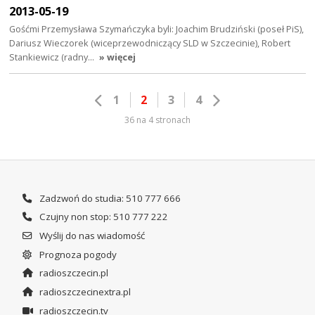
2013-05-19
Gośćmi Przemysława Szymańczyka byli: Joachim Brudziński (poseł PiS),
Dariusz Wieczorek (wiceprzewodniczący SLD w Szczecinie), Robert
Stankiewicz (radny…
» więcej
1
2
3
4
36 na 4 stronach
Zadzwoń do studia: 510 777 666
Czujny non stop: 510 777 222
Wyślij do nas wiadomość
Prognoza pogody
radioszczecin.pl
radioszczecinextra.pl
radioszczecin.tv