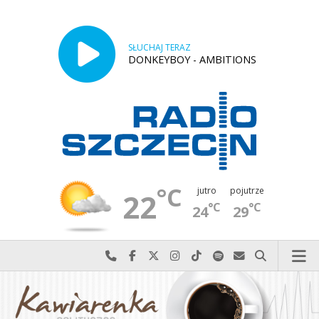
SŁUCHAJ TERAZ
DONKEYBOY - AMBITIONS
°C
jutro
pojutrze
22
°C
°C
24
29
Najlepiej po prostu do nas zadzwoń
Odwiedź nas na Facebook-u
Odwiedź nas na X
Odwiedź nas na Instagram-ie
Odwiedź nas na TikTok-u
Szukaj nas na Spotify
Wyślij do nas w
Szukaj