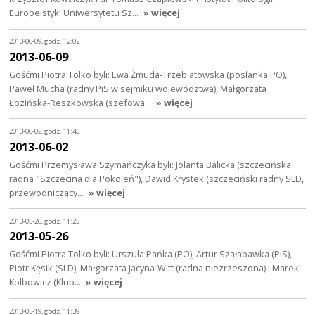
Europeistyki Uniwersytetu Sz…
» więcej
2013-06-09, godz. 12:02
2013-06-09
Gośćmi Piotra Tolko byli: Ewa Żmuda-Trzebiatowska (posłanka PO),
Paweł Mucha (radny PiS w sejmiku województwa), Małgorzata
Łozińska-Reszkowska (szefowa…
» więcej
2013-06-02, godz. 11:45
2013-06-02
Gośćmi Przemysława Szymańczyka byli: Jolanta Balicka (szczecińska
radna "Szczecina dla Pokoleń"), Dawid Krystek (szczeciński radny SLD,
przewodniczący…
» więcej
2013-05-26, godz. 11:25
2013-05-26
Gośćmi Piotra Tolko byli: Urszula Pańka (PO), Artur Szałabawka (PiS),
Piotr Kęsik (SLD), Małgorzata Jacyna-Witt (radna niezrzeszona) i Marek
Kolbowicz (Klub…
» więcej
2013-05-19, godz. 11:39