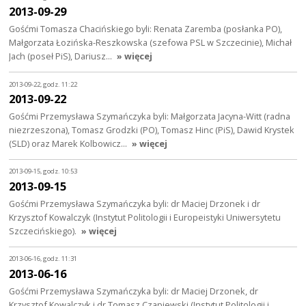
2013-09-29
Gośćmi Tomasza Chacińskiego byli: Renata Zaremba (posłanka PO),
Małgorzata Łozińska-Reszkowska (szefowa PSL w Szczecinie), Michał
Jach (poseł PiS), Dariusz…
» więcej
2013-09-22, godz. 11:22
2013-09-22
Gośćmi Przemysława Szymańczyka byli: Małgorzata Jacyna-Witt (radna
niezrzeszona), Tomasz Grodzki (PO), Tomasz Hinc (PiS), Dawid Krystek
(SLD) oraz Marek Kolbowicz…
» więcej
2013-09-15, godz. 10:53
2013-09-15
Gośćmi Przemysława Szymańczyka byli: dr Maciej Drzonek i dr
Krzysztof Kowalczyk (Instytut Politologii i Europeistyki Uniwersytetu
Szczecińskiego).
» więcej
2013-06-16, godz. 11:31
2013-06-16
Gośćmi Przemysława Szymańczyka byli: dr Maciej Drzonek, dr
Krzysztof Kowalczyk i dr Tomasz Czapiewski (Instytut Politologii i