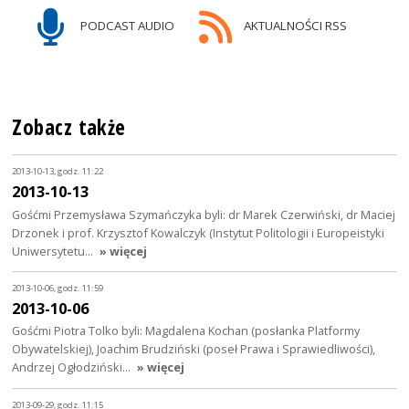
PODCAST AUDIO
AKTUALNOŚCI RSS
Zobacz także
2013-10-13, godz. 11:22
2013-10-13
Gośćmi Przemysława Szymańczyka byli: dr Marek Czerwiński, dr Maciej
Drzonek i prof. Krzysztof Kowalczyk (Instytut Politologii i Europeistyki
Uniwersytetu…
» więcej
2013-10-06, godz. 11:59
2013-10-06
Gośćmi Piotra Tolko byli: Magdalena Kochan (posłanka Platformy
Obywatelskiej), Joachim Brudziński (poseł Prawa i Sprawiedliwości),
Andrzej Ogłodziński…
» więcej
2013-09-29, godz. 11:15