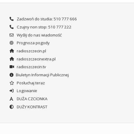
Zadzwoń do studia: 510 777 666
Czujny non stop: 510 777 222
Wyślij do nas wiadomość
Prognoza pogody
radioszczecin.pl
radioszczecinextra.pl
radioszczecin.tv
Biuletyn Informacji Publicznej
Posłuchaj teraz
Logowanie
DUŻA CZCIONKA
DUŻY KONTRAST