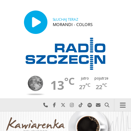
SŁUCHAJ TERAZ
MORANDI - COLORS
°C
jutro
pojutrze
13
°C
°C
27
22
Najlepiej po prostu do nas zadzwoń
Odwiedź nas na Facebook-u
Odwiedź nas na X
Odwiedź nas na Instagram-ie
Odwiedź nas na TikTok-u
Szukaj nas na Spotify
Wyślij do nas w
Szukaj