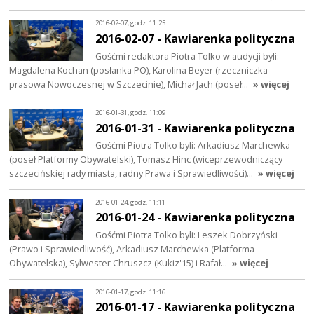
2016-02-07, godz. 11:25
2016-02-07 - Kawiarenka polityczna
Gośćmi redaktora Piotra Tolko w audycji byli:
Magdalena Kochan (posłanka PO), Karolina Beyer (rzeczniczka
prasowa Nowoczesnej w Szczecinie), Michał Jach (poseł…
» więcej
2016-01-31, godz. 11:09
2016-01-31 - Kawiarenka polityczna
Gośćmi Piotra Tolko byli: Arkadiusz Marchewka
(poseł Platformy Obywatelski), Tomasz Hinc (wiceprzewodniczący
szczecińskiej rady miasta, radny Prawa i Sprawiedliwości)…
» więcej
2016-01-24, godz. 11:11
2016-01-24 - Kawiarenka polityczna
Gośćmi Piotra Tolko byli: Leszek Dobrzyński
(Prawo i Sprawiedliwość), Arkadiusz Marchewka (Platforma
Obywatelska), Sylwester Chruszcz (Kukiz'15) i Rafał…
» więcej
2016-01-17, godz. 11:16
2016-01-17 - Kawiarenka polityczna