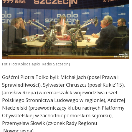
Fot. Piotr Kołodziejski [Radio Szczecin]
Gośćmi Piotra Tolko byli: Michał Jach (poseł Prawa i
Sprawiedliwości), Sylwester Chruszcz (poseł Kukiz'15),
Jarosław Rzepa (wicemarszałek województwa i szef
Polskiego Stronnictwa Ludowego w regionie), Andrzej
Niedzielski (przewodniczący klubu radnych Platformy
Obywatelskiej w zachodniopomorskim sejmiku),
Przemysław Słowik (członek Rady Regionu
.Nowoczesna).