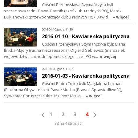
Gośćmi Przemysława Szymańczyka byli
szczecińscy radni: Paweł Bartnik (szef klubu radnych PO), Marek
Duklanowski (przewodniczący klubu radnych PiS), Dawid…
» więcej
2016-01-10, godz. 11:39
2016-01-10 - Kawiarenka polityczna
Gośćmi Przemysława Szymańczyka byli: Maria
Ilnicka-Mądry (radna niezrzeszona), Olgierd Geblewicz (marszałek
województwa zachodniopomorskiego, szef PO w…
» więcej
2016-01-03, godz. 11:07
2016-01-03 - Kawiarenka polityczna
Gośćmi Piotra Tolko byli: Magdalena Kochan
(Platforma Obywatelska), Paweł Mucha (Prawo i Sprawiedliwość),
Sylwester Chruszcz (Kukiz'15), Piotr Misiło…
» więcej
1
2
3
4
38 na 4 stronach