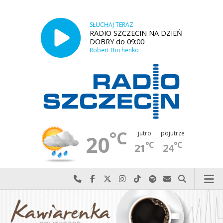
SŁUCHAJ TERAZ
RADIO SZCZECIN NA DZIEŃ
DOBRY do 09:00
Robert Bochenko
°C
jutro
pojutrze
20
°C
°C
21
24
Najlepiej po prostu do nas zadzwoń
Odwiedź nas na Facebook-u
Odwiedź nas na X
Odwiedź nas na Instagram-ie
Odwiedź nas na TikTok-u
Szukaj nas na Spotify
Wyślij do nas w
Szukaj