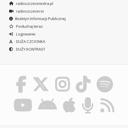
radioszczecinextra.pl
radioszczecin.tv
Biuletyn Informacji Publicznej
Posłuchaj teraz
Logowanie
DUŻA CZCIONKA
DUŻY KONTRAST