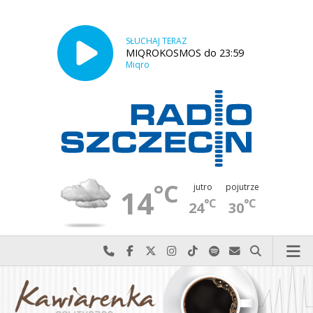
SŁUCHAJ TERAZ
MIQROKOSMOS do 23:59
Miqro
°C
jutro
pojutrze
14
°C
°C
24
30
Najlepiej po prostu do nas zadzwoń
Odwiedź nas na Facebook-u
Odwiedź nas na X
Odwiedź nas na Instagram-ie
Odwiedź nas na TikTok-u
Szukaj nas na Spotify
Wyślij do nas w
Szukaj