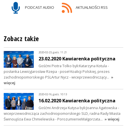
PODCAST AUDIO
AKTUALNOŚCI RSS
Zobacz także
2020-02-23, godz. 11:21
23.02.2020 Kawiarenka polityczna
Gośćmi Piotra Tolko byli:Katarzyna Kotula -
posłanka LewicyJarosław Rzepa - poseł Koalicji Polskiej, prezes
zachodniopomorskiego PSLArtur Nycz - wiceprzewodniczący…
»
więcej
2020-02-16, godz. 10:13
16.02.2020 Kawiarenka polityczna
Gośćmi Andrzeja Kutysa byli:Joanna Agatowska -
wiceprzewodnicząca zachodniopomorskiego SLD, radna Rady Miasta
Świnoujścia Ewa Chmielewska - PorozumienieMałgorzata…
» więcej