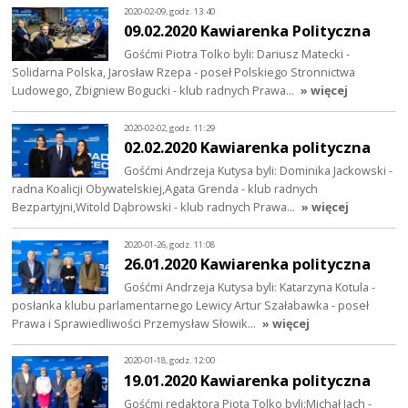
2020-02-09, godz. 13:40
09.02.2020 Kawiarenka Polityczna
Gośćmi Piotra Tolko byli: Dariusz Matecki -
Solidarna Polska, Jarosław Rzepa - poseł Polskiego Stronnictwa
Ludowego, Zbigniew Bogucki - klub radnych Prawa…
» więcej
2020-02-02, godz. 11:29
02.02.2020 Kawiarenka polityczna
Gośćmi Andrzeja Kutysa byli: Dominika Jackowski -
radna Koalicji Obywatelskiej,Agata Grenda - klub radnych
Bezpartyjni,Witold Dąbrowski - klub radnych Prawa…
» więcej
2020-01-26, godz. 11:08
26.01.2020 Kawiarenka polityczna
Gośćmi Andrzeja Kutysa byli: Katarzyna Kotula -
posłanka klubu parlamentarnego Lewicy Artur Szałabawka - poseł
Prawa i Sprawiedliwości Przemysław Słowik…
» więcej
2020-01-18, godz. 12:00
19.01.2020 Kawiarenka polityczna
Gośćmi redaktora Piota Tolko byli:Michał Jach -