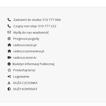
Zadzwoń do studia: 510 777 666
Czujny non stop: 510 777 222
Wyślij do nas wiadomość
Prognoza pogody
radioszczecin.pl
radioszczecinextra.pl
radioszczecin.tv
Biuletyn Informacji Publicznej
Posłuchaj teraz
Logowanie
DUŻA CZCIONKA
DUŻY KONTRAST