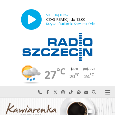
SŁUCHAJ TERAZ
CZAS REAKCJI do 13:00
Krzysztof Kukliński, Sławomir Orlik
°C
jutro
pojutrze
27
°C
°C
20
24
Najlepiej po prostu do nas zadzwoń
Odwiedź nas na Facebook-u
Odwiedź nas na X
Odwiedź nas na Instagram-ie
Odwiedź nas na TikTok-u
Szukaj nas na Spotify
Wyślij do nas w
Szukaj