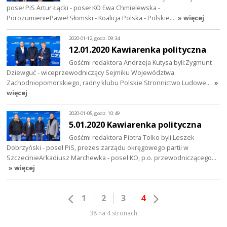
poseł PiS Artur Łącki - poseł KO Ewa Chmielewska -
PorozumieniePaweł Słomski - Koalicja Polska - Polskie…
» więcej
2020-01-12, godz. 09:34
12.01.2020 Kawiarenka polityczna
Gośćmi redaktora Andrzeja Kutysa byli:Zygmunt
Dziewguć - wiceprzewodniczący Sejmiku Województwa
Zachodniopomorskiego, radny klubu Polskie Stronnictwo Ludowe…
»
więcej
2020-01-05, godz. 10:49
5.01.2020 Kawiarenka polityczna
Gośćmi redaktora Piotra Tolko byli:Leszek
Dobrzyński - poseł PiS, prezes zarządu okręgowego partii w
SzczecinieArkadiusz Marchewka - poseł KO, p.o. przewodniczącego…
» więcej
1
2
3
4
38 na 4 stronach