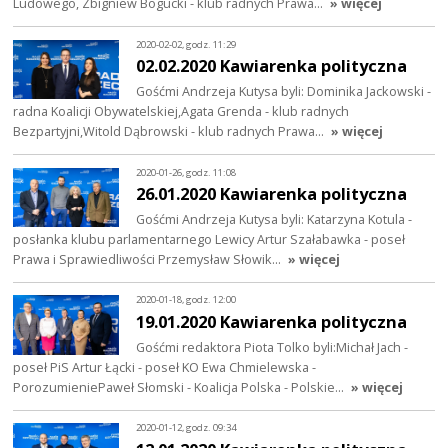
Ludowego, Zbigniew Bogucki - klub radnych Prawa…
» więcej
2020-02-02, godz. 11:29
02.02.2020 Kawiarenka polityczna
Gośćmi Andrzeja Kutysa byli: Dominika Jackowski -
radna Koalicji Obywatelskiej,Agata Grenda - klub radnych
Bezpartyjni,Witold Dąbrowski - klub radnych Prawa…
» więcej
2020-01-26, godz. 11:08
26.01.2020 Kawiarenka polityczna
Gośćmi Andrzeja Kutysa byli: Katarzyna Kotula -
posłanka klubu parlamentarnego Lewicy Artur Szałabawka - poseł
Prawa i Sprawiedliwości Przemysław Słowik…
» więcej
2020-01-18, godz. 12:00
19.01.2020 Kawiarenka polityczna
Gośćmi redaktora Piota Tolko byli:Michał Jach -
poseł PiS Artur Łącki - poseł KO Ewa Chmielewska -
PorozumieniePaweł Słomski - Koalicja Polska - Polskie…
» więcej
2020-01-12, godz. 09:34