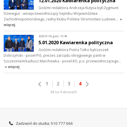
12.01.2020 Kawiarenka polityczna
Gośćmi redaktora Andrzeja Kutysa byli:Zygmunt
Dziewguć - wiceprzewodniczący Sejmiku Województwa
Zachodniopomorskiego, radny klubu Polskie Stronnictwo Ludowe…
»
więcej
2020-01-05, godz. 10:49
5.01.2020 Kawiarenka polityczna
Gośćmi redaktora Piotra Tolko byli:Leszek
Dobrzyński - poseł PiS, prezes zarządu okręgowego partii w
SzczecinieArkadiusz Marchewka - poseł KO, p.o. przewodniczącego…
» więcej
1
2
3
4
38 na 4 stronach
Zadzwoń do studia: 510 777 666