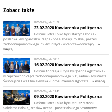
Zobacz także
2020-02-23, godz. 11:21
23.02.2020 Kawiarenka polityczna
Gośćmi Piotra Tolko byli:Katarzyna Kotula -
posłanka LewicyJarosław Rzepa - poseł Koalicji Polskiej, prezes
zachodniopomorskiego PSLArtur Nycz - wiceprzewodniczący…
»
więcej
2020-02-16, godz. 10:13
16.02.2020 Kawiarenka polityczna
Gośćmi Andrzeja Kutysa byli:Joanna Agatowska -
wiceprzewodnicząca zachodniopomorskiego SLD, radna Rady Miasta
Świnoujścia Ewa Chmielewska - PorozumienieMałgorzata…
» więcej
2020-02-09, godz. 13:40
09.02.2020 Kawiarenka Polityczna
Gośćmi Piotra Tolko byli: Dariusz Matecki -
Solidarna Polska, Jarosław Rzepa - poseł Polskiego Stronnictwa