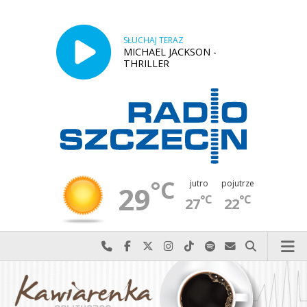
SŁUCHAJ TERAZ
MICHAEL JACKSON -
THRILLER
°C
jutro
pojutrze
29
°C
°C
27
22
Najlepiej po prostu do nas zadzwoń
Odwiedź nas na Facebook-u
Odwiedź nas na X
Odwiedź nas na Instagram-ie
Odwiedź nas na TikTok-u
Szukaj nas na Spotify
Wyślij do nas w
Szukaj