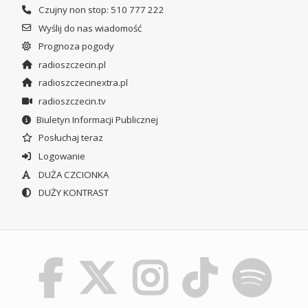
Czujny non stop: 510 777 222
Wyślij do nas wiadomość
Prognoza pogody
radioszczecin.pl
radioszczecinextra.pl
radioszczecin.tv
Biuletyn Informacji Publicznej
Posłuchaj teraz
Logowanie
DUŻA CZCIONKA
DUŻY KONTRAST