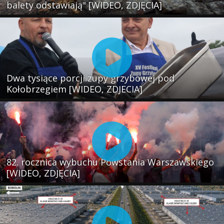
balety odstawiają" [WIDEO, ZDJĘCIA]
Dwa tysiące porcji zupy grzybowej pod
Kołobrzegiem [WIDEO, ZDJECIA]
82. rocznica wybuchu Powstania Warszawskiego
[WIDEO, ZDJĘCIA]