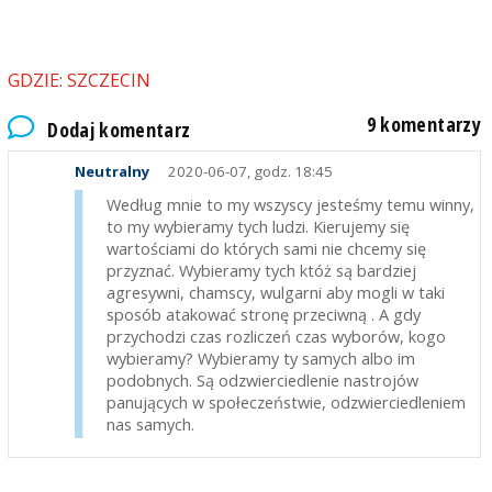
Wychowanie wynosi się z domu, więc jest kolosalna
różnica w domu, w którym panowały wartości
PZPR, a domu, w którym panowały wartości
GDZIE: SZCZECIN
typowo polskie. Poza tym, można mieć zaniki
pamięci, można być nawet obłudnym, ale internet
9 komentarzy
szybko to weryfikuje...
Dodaj komentarz
Neutralny
2020-06-07, godz. 18:45
Według mnie to my wszyscy jesteśmy temu winny,
to my wybieramy tych ludzi. Kierujemy się
wartościami do których sami nie chcemy się
przyznać. Wybieramy tych któż są bardziej
agresywni, chamscy, wulgarni aby mogli w taki
sposób atakować stronę przeciwną . A gdy
przychodzi czas rozliczeń czas wyborów, kogo
wybieramy? Wybieramy ty samych albo im
podobnych. Są odzwierciedlenie nastrojów
panujących w społeczeństwie, odzwierciedleniem
nas samych.