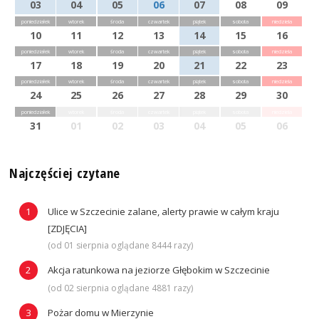
03
04
05
06
07
08
09
poniedziałek
wtorek
środa
czwartek
piątek
sobota
niedziela
10
11
12
13
14
15
16
poniedziałek
wtorek
środa
czwartek
piątek
sobota
niedziela
17
18
19
20
21
22
23
poniedziałek
wtorek
środa
czwartek
piątek
sobota
niedziela
24
25
26
27
28
29
30
poniedziałek
wtorek
środa
czwartek
piątek
sobota
niedziela
31
01
02
03
04
05
06
Najczęściej czytane
Ulice w Szczecinie zalane, alerty prawie w całym kraju
[ZDJĘCIA]
(od 01 sierpnia oglądane 8444 razy)
Akcja ratunkowa na jeziorze Głębokim w Szczecinie
(od 02 sierpnia oglądane 4881 razy)
Pożar domu w Mierzynie