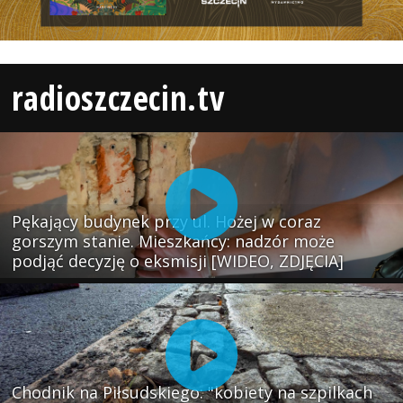
radioszczecin.tv
Pękający budynek przy ul. Hożej w coraz
gorszym stanie. Mieszkańcy: nadzór może
podjąć decyzję o eksmisji [WIDEO, ZDJĘCIA]
Chodnik na Piłsudskiego: "kobiety na szpilkach