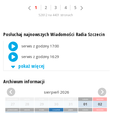
1
2
3
4
5
52812 na 4401 stronach
Posłuchaj najnowszych Wiadomości Radia Szczecin
serwis z godziny 17:00
serwis z godziny 16:29
pokaż więcej
Archiwum informacji
sierpień 2026
poniedziałek
wtorek
środa
czwartek
piątek
sobota
niedziela
27
28
29
30
31
01
02
poniedziałek
wtorek
środa
czwartek
piątek
sobota
niedziela