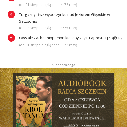
(od 01 sierpnia oglądane 4178 razy)
Tragiczny finał wypoczynku nad Jeziorem Głębokie w
Szczecinie
(od 03 sierpnia oglądane 3675 razy)
Owsiak: Zachodniopomorskie, obyśmy tutaj zostali [ZDJĘCIA]
(od 01 sierpnia oglądane 3072 razy)
Autopromocja