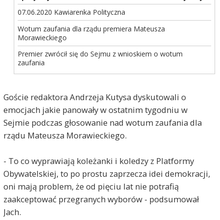
07.06.2020 Kawiarenka Polityczna
Wotum zaufania dla rządu premiera Mateusza
Morawieckiego
Premier zwrócił się do Sejmu z wnioskiem o wotum
zaufania
Nikt inny
2020-06-07, godz. 11:50
W którym miejscu w tym artykule jest napisane
Goście redaktora Andrzeja Kutysa dyskutowali o
jakie to działania KO to ta "histeria i tworzenie
emocjach jakie panowały w ostatnim tygodniu w
chaosu"?
Sejmie podczas głosowanie nad wotum zaufania dla
Maciej
2020-06-07, godz. 12:33
rządu Mateusza Morawieckiego.
Histeria to panuje w Radio Szczecin. Sondaże są
niepokojące. Wystarczy spojżeć ostatnie
- To co wyprawiają koleżanki i koledzy z Platformy
publikacje, w którym żadnym z nich Radio nie stara
Obywatelskiej, to po prostu zaprzecza idei demokracji,
się podsumować choć by przez chwile kadencji
Prezedenra. Po za kawiarenką to obecność
oni mają problem, że od pięciu lat nie potrafią
opozycji jest znikoma....
zaakceptować przegranych wyborów - podsumował
Jach.
Jan Nowak
2020-06-07, godz. 12:55