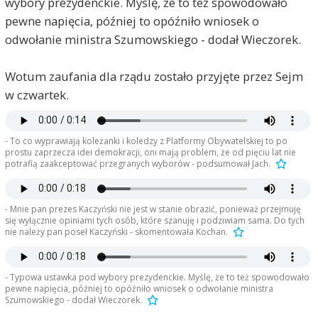
wybory prezydenckie. Myślę, że to też spowodowało
zakładowych POP nie prezentowali publicznie
pewne napięcia, później to opóźniło wniosek o
takiego chamstwa.
odwołanie ministra Szumowskiego - dodał Wieczorek.
A tym bardziej sekretarze Komitetu Centralnego.
Przyznać trzeba ze smutkiem, że za czasów PiS
Polska nam schamiała.
Wotum zaufania dla rządu zostało przyjęte przez Sejm
I to jest kolejny ich "sukces"
w czwartek.
Neutralny
2020-06-07, godz. 17:35
Zwalanie winny na innych, nie ważne z jakiego
- To co wyprawiają koleżanki i koledzy z Platformy Obywatelskiej to po
ugrupowania politycznego to oznaką tchórzostwa.
prostu zaprzecza idei demokracji, oni mają problem, że od pięciu lat nie
Strachu przed wzięciem odpowiedzialność za
potrafią zaakceptować przegranych wyborów - podsumował Jach.
swoje czyny i słowa. Tłumaczenie chamskiego
zachowania bo strona przeciwna tak się
zachowuje, alb używa takiego
- Mnie pan prezes Kaczyński nie jest w stanie obrazić, ponieważ przejmuję
języka to czysta hypokryzja, parta na braku
się wyłącznie opiniami tych osób, które szanuję i podziwiam sama. Do tych
racjonalnego podejścia to problemu, wzmocniona
nie należy pan poseł Kaczyński - skomentowała Kochan.
przez fanatyczną wiarę w słuszności własnych
poglądów . Jest to bardzo widoczne w
komentarzach pod artykułami
- Typowa ustawka pod wybory prezydenckie. Myślę, że to też spowodowało
pewne napięcia, później to opóźniło wniosek o odwołanie ministra
Szumowskiego - dodał Wieczorek.
Stetinensis
2020-06-07, godz. 18:18