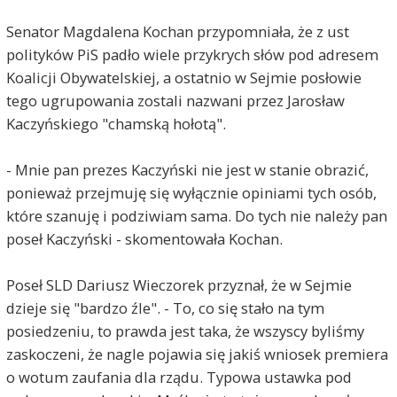
Kaczyński znowu ordynarnie i po chamsku pokazał
Senator Magdalena Kochan przypomniała, że z ust
swoje prawdziwe oblicze.
polityków PiS padło wiele przykrych słów pod adresem
Czopkujący mu wazeliniarze jednak tłumaczą, że
ponoć go poniosło...
Koalicji Obywatelskiej, a ostatnio w Sejmie posłowie
Jak gość, który nie potrafi zapanować nad sobą
tego ugrupowania zostali nazwani przez Jarosław
może aspirować do panowania nad krajem i to za
Kaczyńskiego "chamską hołotą".
pośrednictwem popychadła???
Zdzislaw123
2020-06-07, godz. 13:51
- Mnie pan prezes Kaczyński nie jest w stanie obrazić,
ponieważ przejmuję się wyłącznie opiniami tych osób,
Na chamstwo trzeba reagować !
które szanuję i podziwiam sama. Do tych nie należy pan
Jan Kowalski
2020-06-07, godz. 14:33
poseł Kaczyński - skomentowała Kochan.
DOBRZE MÓWI! ;)
takiej hołoty
Poseł SLD Dariusz Wieczorek przyznał, że w Sejmie
w sejmie jeszcze nie było !
dzieje się "bardzo źle". - To, co się stało na tym
haha
posiedzeniu, to prawda jest taka, że wszyscy byliśmy
Jan Nowak
2020-06-07, godz. 14:56
zaskoczeni, że nagle pojawia się jakiś wniosek premiera
tow. Jach zapewne potwierdzi, że za jego czasów
o wotum zaufania dla rządu. Typowa ustawka pod
członkowie rządzącej Partii nawet na poziomie