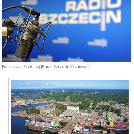
Fot. Łukasz Szełemej [Radio Szczecin/Archiwum]