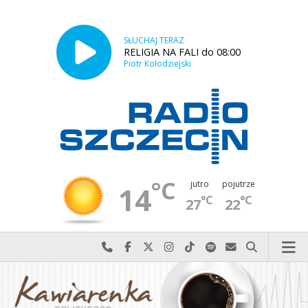
SŁUCHAJ TERAZ
RELIGIA NA FALI do 08:00
Piotr Kołodziejski
°C
jutro
pojutrze
14
°C
°C
27
22
Najlepiej po prostu do nas zadzwoń
Odwiedź nas na Facebook-u
Odwiedź nas na X
Odwiedź nas na Instagram-ie
Odwiedź nas na TikTok-u
Szukaj nas na Spotify
Wyślij do nas w
Szukaj