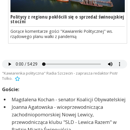
Politycy z regionu pokłócili się o sprzedaż świnoujskiej
stoczni
Gorące komentarze gości "Kawiarenki Politycznej" ws.
rządowego planu walki z pandemią
"Kawiarenka polityczna" Radia Szczecin - zaprasza redaktor Piotr
Tolko.
Goście:
Magdalena Kochan - senator Koalicji Obywatelskiej
Joanna Agatowska - wiceprzewodnicząca
zachodniopomorskiej Nowej Lewicy,
przewodnicząca klubu "SLD - Lewica Razem" w
Radzie Miasta Świnoujścia