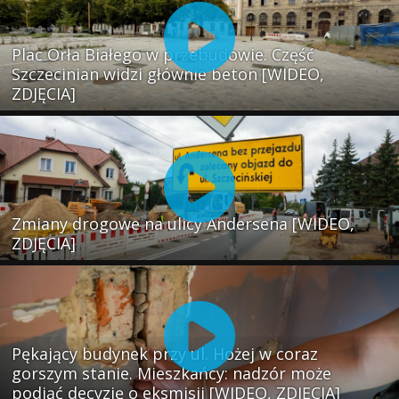
Plac Orła Białego w przebudowie. Część
Szczecinian widzi głównie beton [WIDEO,
ZDJĘCIA]
Zmiany drogowe na ulicy Andersena [WIDEO,
ZDJĘCIA]
Pękający budynek przy ul. Hożej w coraz
gorszym stanie. Mieszkańcy: nadzór może
podjąć decyzję o eksmisji [WIDEO, ZDJĘCIA]