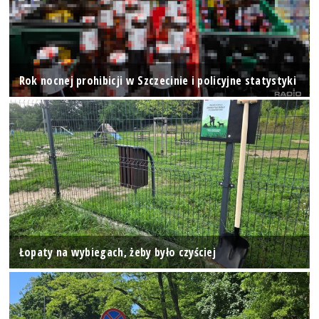
Rok nocnej prohibicji w Szczecinie i policyjne statystyki
Łopaty na wybiegach, żeby było czyściej