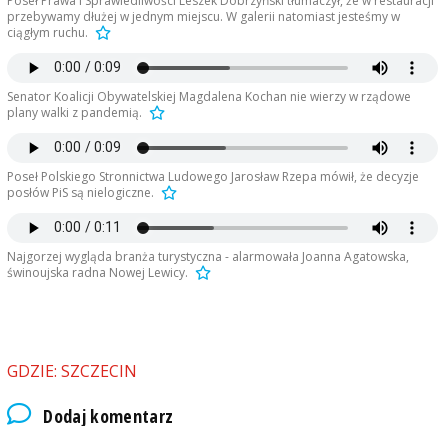
Poseł Prawa i Sprawiedliwości Leszek Dobrzyński tłumaczył, że w restauracji
przebywamy dłużej w jednym miejscu. W galerii natomiast jesteśmy w
ciągłym ruchu.
Senator Koalicji Obywatelskiej Magdalena Kochan nie wierzy w rządowe
plany walki z pandemią.
Poseł Polskiego Stronnictwa Ludowego Jarosław Rzepa mówił, że decyzje
posłów PiS są nielogiczne.
Najgorzej wygląda branża turystyczna - alarmowała Joanna Agatowska,
świnoujska radna Nowej Lewicy.
GDZIE: SZCZECIN
Dodaj komentarz