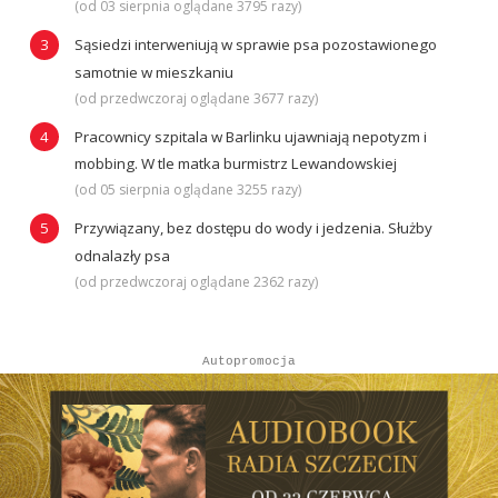
(od 03 sierpnia oglądane 3795 razy)
Sąsiedzi interweniują w sprawie psa pozostawionego
samotnie w mieszkaniu
(od przedwczoraj oglądane 3677 razy)
Pracownicy szpitala w Barlinku ujawniają nepotyzm i
mobbing. W tle matka burmistrz Lewandowskiej
(od 05 sierpnia oglądane 3255 razy)
Przywiązany, bez dostępu do wody i jedzenia. Służby
odnalazły psa
(od przedwczoraj oglądane 2362 razy)
Autopromocja