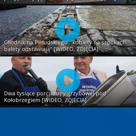
Chodnik na Piłsudskiego: "kobiety na szpilkach
balety odstawiają" [WIDEO, ZDJĘCIA]
Dwa tysiące porcji zupy grzybowej pod
Kołobrzegiem [WIDEO, ZDJECIA]