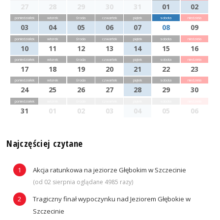
27
28
29
30
31
01
02
poniedziałek
wtorek
środa
czwartek
piątek
sobota
niedziela
03
04
05
06
07
08
09
poniedziałek
wtorek
środa
czwartek
piątek
sobota
niedziela
10
11
12
13
14
15
16
poniedziałek
wtorek
środa
czwartek
piątek
sobota
niedziela
17
18
19
20
21
22
23
poniedziałek
wtorek
środa
czwartek
piątek
sobota
niedziela
24
25
26
27
28
29
30
poniedziałek
wtorek
środa
czwartek
piątek
sobota
niedziela
31
01
02
03
04
05
06
Najczęściej czytane
Akcja ratunkowa na jeziorze Głębokim w Szczecinie
(od 02 sierpnia oglądane 4985 razy)
Tragiczny finał wypoczynku nad Jeziorem Głębokie w
Szczecinie