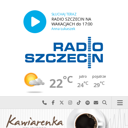
SŁUCHAJ TERAZ
RADIO SZCZECIN NA
WAKACJACH do 17:00
Anna Łukaszek
°C
jutro
pojutrze
22
°C
°C
24
29
Najlepiej po prostu do nas zadzwoń
Odwiedź nas na Facebook-u
Odwiedź nas na X
Odwiedź nas na Instagram-ie
Odwiedź nas na TikTok-u
Szukaj nas na Spotify
Wyślij do nas w
Szukaj