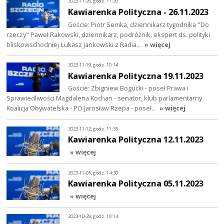
2023-11-26, godz. 11:20
Kawiarenka Polityczna - 26.11.2023
Goście: Piotr Semka, dziennikarz tygodnika "Do
rzeczy" Paweł Rakowski, dziennikarz, podróżnik, ekspert ds. polityki
bliskowschodniej Łukasz Jankowski z Radia…
» więcej
2023-11-19, godz. 10:14
Kawiarenka Polityczna 19.11.2023
Goście: Zbigniew Bogucki - poseł Prawa i
Sprawiedliwości Magdalena Kochan - senator, klub parlamentarny
Koalicja Obywatelska - PO Jarosław Rzepa - poseł…
» więcej
2023-11-12, godz. 11:35
Kawiarenka Polityczna 12.11.2023
» więcej
2023-11-05, godz. 14:30
Kawiarenka Polityczna 05.11.2023
» więcej
2023-10-29, godz. 10:14