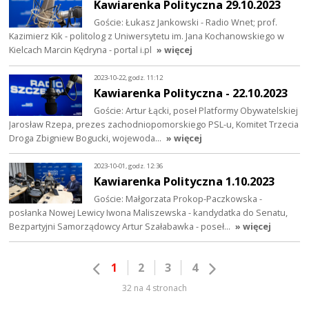
Kawiarenka Polityczna 29.10.2023
Goście: Łukasz Jankowski - Radio Wnet; prof.
Kazimierz Kik - politolog z Uniwersytetu im. Jana Kochanowskiego w
Kielcach Marcin Kędryna - portal i.pl
» więcej
2023-10-22, godz. 11:12
Kawiarenka Polityczna - 22.10.2023
Goście: Artur Łącki, poseł Platformy Obywatelskiej
Jarosław Rzepa, prezes zachodniopomorskiego PSL-u, Komitet Trzecia
Droga Zbigniew Bogucki, wojewoda…
» więcej
2023-10-01, godz. 12:36
Kawiarenka Polityczna 1.10.2023
Goście: Małgorzata Prokop-Paczkowska -
posłanka Nowej Lewicy Iwona Maliszewska - kandydatka do Senatu,
Bezpartyjni Samorządowcy Artur Szałabawka - poseł…
» więcej
1
2
3
4
32 na 4 stronach