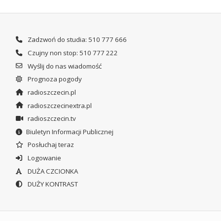
Zadzwoń do studia: 510 777 666
Czujny non stop: 510 777 222
Wyślij do nas wiadomość
Prognoza pogody
radioszczecin.pl
radioszczecinextra.pl
radioszczecin.tv
Biuletyn Informacji Publicznej
Posłuchaj teraz
Logowanie
DUŻA CZCIONKA
DUŻY KONTRAST