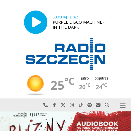
SŁUCHAJ TERAZ
PURPLE DISCO MACHINE -
IN THE DARK
°C
jutro
pojutrze
25
°C
°C
20
24
Najlepiej po prostu do nas zadzwoń
Odwiedź nas na Facebook-u
Odwiedź nas na X
Odwiedź nas na Instagram-ie
Odwiedź nas na TikTok-u
Szukaj nas na Spotify
Wyślij do nas w
Szukaj