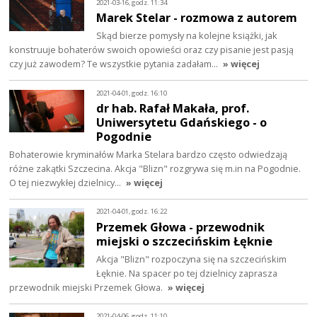
2021-03-16, godz. 11:34
Marek Stelar - rozmowa z autorem
Skąd bierze pomysły na kolejne książki, jak
konstruuje bohaterów swoich opowieści oraz czy pisanie jest pasją
czy już zawodem? Te wszystkie pytania zadałam…
» więcej
2021-04-01, godz. 16:10
dr hab. Rafał Makała, prof.
Uniwersytetu Gdańskiego - o
Pogodnie
Bohaterowie kryminałów Marka Stelara bardzo często odwiedzają
różne zakątki Szczecina. Akcja "Blizn" rozgrywa się m.in na Pogodnie.
O tej niezwykłej dzielnicy…
» więcej
2021-04-01, godz. 16:22
Przemek Głowa - przewodnik
miejski o szczecińskim Łęknie
Akcja "Blizn" rozpoczyna się na szczecińskim
Łęknie. Na spacer po tej dzielnicy zaprasza
przewodnik miejski Przemek Głowa.
» więcej
2021-04-06, godz. 11:10