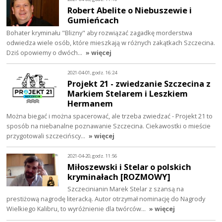
Robert Abelite o Niebuszewie i
Gumieńcach
Bohater kryminału "Blizny" aby rozwiązać zagadkę morderstwa
odwiedza wiele osób, które mieszkają w różnych zakątkach Szczecina.
Dziś opowiemy o dwóch…
» więcej
2021-04-01, godz. 16:24
Projekt 21 - zwiedzanie Szczecina z
Markiem Stelarem i Leszkiem
Hermanem
Można biegać i można spacerować, ale trzeba zwiedzać - Projekt 21 to
sposób na niebanalne poznawanie Szczecina. Ciekawostki o mieście
przygotowali szczecińscy…
» więcej
2021-04-20, godz. 11:56
Miłoszewski i Stelar o polskich
kryminałach [ROZMOWY]
Szczecinianin Marek Stelar z szansą na
prestiżową nagrodę literacką. Autor otrzymał nominację do Nagrody
Wielkiego Kalibru, to wyróżnienie dla twórców…
» więcej