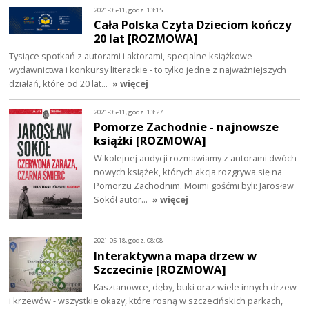
2021-05-11, godz. 13:15
Cała Polska Czyta Dzieciom kończy
20 lat [ROZMOWA]
Tysiące spotkań z autorami i aktorami, specjalne książkowe
wydawnictwa i konkursy literackie - to tylko jedne z najważniejszych
działań, które od 20 lat…
» więcej
2021-05-11, godz. 13:27
Pomorze Zachodnie - najnowsze
książki [ROZMOWA]
W kolejnej audycji rozmawiamy z autorami dwóch
nowych książek, których akcja rozgrywa się na
Pomorzu Zachodnim. Moimi gośćmi byli: Jarosław
Sokół autor…
» więcej
2021-05-18, godz. 08:08
Interaktywna mapa drzew w
Szczecinie [ROZMOWA]
Kasztanowce, dęby, buki oraz wiele innych drzew
i krzewów - wszystkie okazy, które rosną w szczecińskich parkach,