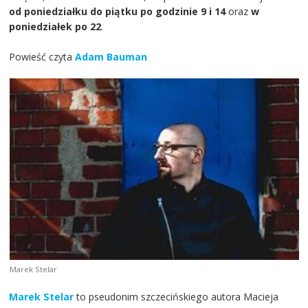
od poniedziałku do piątku po godzinie 9 i 14
oraz
w
poniedziałek po 22
.
Powieść czyta
Adam Bauman
Marek Stelar
Marek Stelar
to pseudonim szczecińskiego autora Macieja