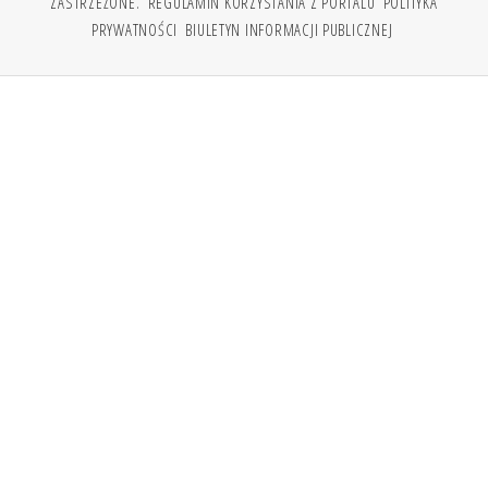
ZASTRZEŻONE.
REGULAMIN KORZYSTANIA Z PORTALU
POLITYKA
PRYWATNOŚCI
BIULETYN INFORMACJI PUBLICZNEJ