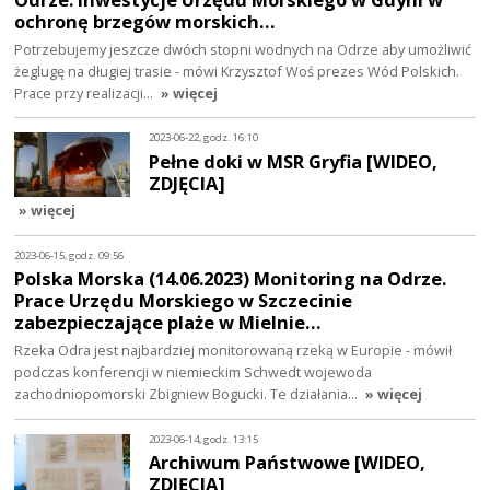
ochronę brzegów morskich…
Potrzebujemy jeszcze dwóch stopni wodnych na Odrze aby umożliwić
żeglugę na długiej trasie - mówi Krzysztof Woś prezes Wód Polskich.
Prace przy realizacji…
» więcej
2023-06-22, godz. 16:10
Pełne doki w MSR Gryfia [WIDEO,
ZDJĘCIA]
» więcej
2023-06-15, godz. 09:56
Polska Morska (14.06.2023) Monitoring na Odrze.
Prace Urzędu Morskiego w Szczecinie
zabezpieczające plaże w Mielnie…
Rzeka Odra jest najbardziej monitorowaną rzeką w Europie - mówił
podczas konferencji w niemieckim Schwedt wojewoda
zachodniopomorski Zbigniew Bogucki. Te działania…
» więcej
2023-06-14, godz. 13:15
Archiwum Państwowe [WIDEO,
ZDJĘCIA]