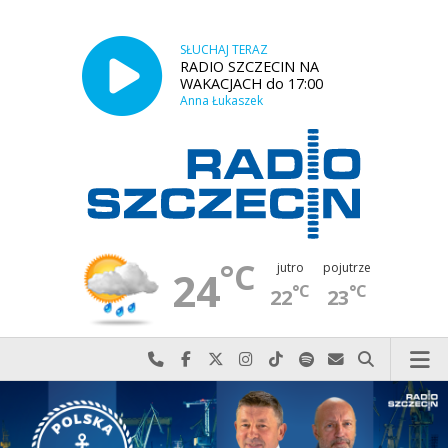
SŁUCHAJ TERAZ
RADIO SZCZECIN NA
WAKACJACH do 17:00
Anna Łukaszek
°C
jutro
pojutrze
24
°C
°C
22
23
Najlepiej po prostu do nas zadzwoń
Odwiedź nas na Facebook-u
Odwiedź nas na X
Odwiedź nas na Instagram-ie
Odwiedź nas na TikTok-u
Szukaj nas na Spotify
Wyślij do nas w
Szukaj