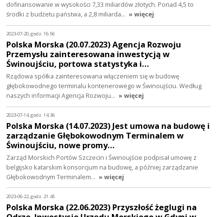
dofinansowanie w wysokości 7,33 miliardów złotych. Ponad 4,5 to
środki z budżetu państwa, a 2,8 miliarda…
» więcej
2023-07-20, godz. 16:56
Polska Morska (20.07.2023) Agencja Rozwoju
Przemysłu zainteresowana inwestycją w
Świnoujściu, portowa statystyka i…
Rządowa spółka zainteresowana włączeniem się w budowę
głębokowodnego terminalu kontenerowego w Świnoujściu. Według
naszych informacji Agencja Rozwoju…
» więcej
2023-07-14, godz. 14:36
Polska Morska (14.07.2023) Jest umowa na budowę i
zarządzanie Głębokowodnym Terminalem w
Świnoujściu, nowe promy…
Zarząd Morskich Portów Szczecin i Świnoujście podpisał umowę z
belgijsko katarskim konsorcjum na budowę, a później zarządzanie
Głębokowodnym Terminalem…
» więcej
2023-06-22, godz. 21:45
Polska Morska (22.06.2023) Przyszłość żeglugi na
Odrze. Inwestycje Urzędu Morskiego w Gdyni w