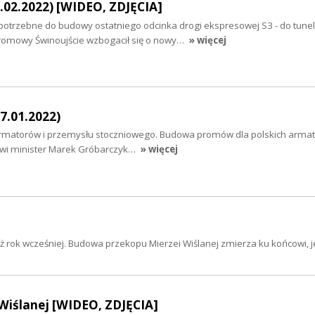
.02.2022) [WIDEO, ZDJĘCIA]
trzebne do budowy ostatniego odcinka drogi ekspresowej S3 - do tune
Promowy Świnoujście wzbogacił się o nowy…
» więcej
7.01.2022)
armatorów i przemysłu stoczniowego. Budowa promów dla polskich armat
wi minister Marek Gróbarczyk…
» więcej
ż rok wcześniej. Budowa przekopu Mierzei Wiślanej zmierza ku końcowi, j
Wiślanej [WIDEO, ZDJĘCIA]