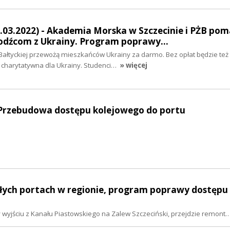
.03.2022) - Akademia Morska w Szczecinie i PŻB po
odźcom z Ukrainy. Program poprawy…
Bałtyckiej przewożą mieszkańców Ukrainy za darmo. Bez opłat będzie też
charytatywna dla Ukrainy. Studenci…
» więcej
 Przebudowa dostępu kolejowego do portu
ałych portach w regionie, program poprawy dostępu
zy wyjściu z Kanału Piastowskiego na Zalew Szczeciński, przejdzie remont