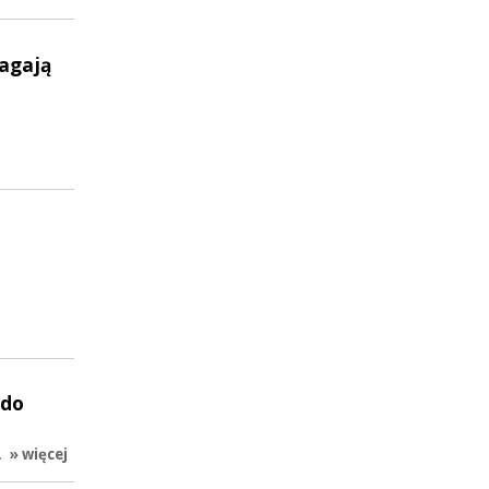
magają
 do
…
» więcej