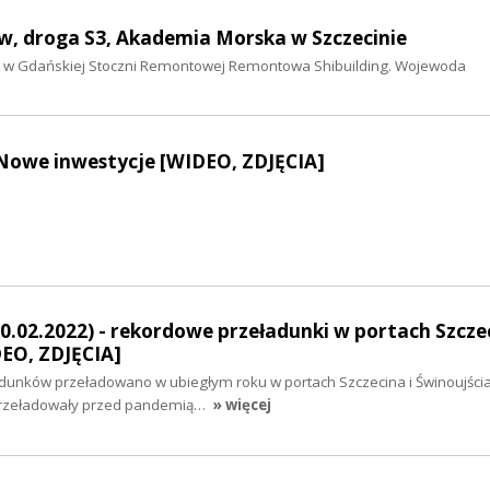
mów, droga S3, Akademia Morska w Szczecinie
ych w Gdańskiej Stoczni Remontowej Remontowa Shibuilding. Wojewoda
 Nowe inwestycje [WIDEO, ZDJĘCIA]
0.02.2022) - rekordowe przeładunki w portach Szczec
DEO, ZDJĘCIA]
adunków przeładowano w ubiegłym roku w portach Szczecina i Świnoujścia
e przeładowały przed pandemią…
» więcej