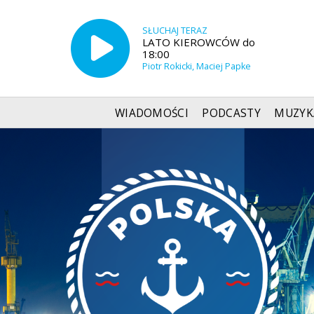
SŁUCHAJ TERAZ
LATO KIEROWCÓW do
18:00
Piotr Rokicki, Maciej Papke
WIADOMOŚCI
PODCASTY
MUZYK