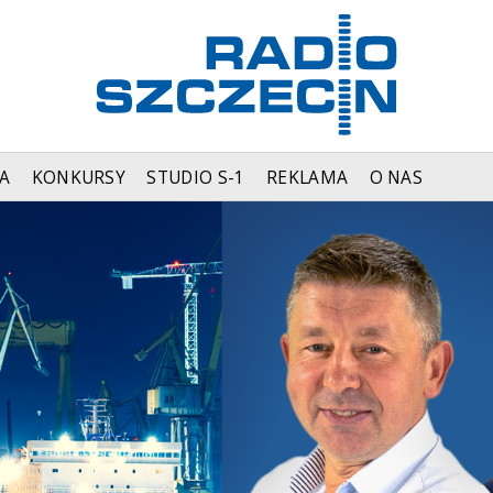
A
KONKURSY
STUDIO S-1
REKLAMA
O NAS