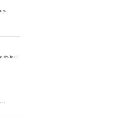
lu w
orów idzie
est