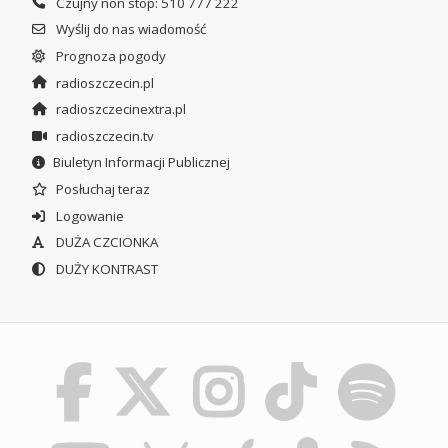
Czujny non stop: 510 777 222
Wyślij do nas wiadomość
Prognoza pogody
radioszczecin.pl
radioszczecinextra.pl
radioszczecin.tv
Biuletyn Informacji Publicznej
Posłuchaj teraz
Logowanie
DUŻA CZCIONKA
DUŻY KONTRAST