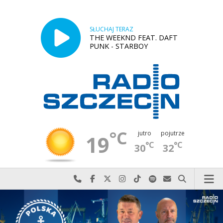
SŁUCHAJ TERAZ
THE WEEKND FEAT. DAFT
PUNK - STARBOY
°C
jutro
pojutrze
19
°C
°C
30
32
Najlepiej po prostu do nas zadzwoń
Odwiedź nas na Facebook-u
Odwiedź nas na X
Odwiedź nas na Instagram-ie
Odwiedź nas na TikTok-u
Szukaj nas na Spotify
Wyślij do nas w
Szukaj