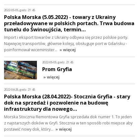
2022-05-05, godz. 21:45
Polska Morska (5.05.2022) - towary z Ukrainy
przeładowywane w polskich portach. Trwa budowa
tunelu do Świnoujścia, termin…
Import i eksport towarów z Ukrainy odbywa się przez polskie porty.
Najwięcej transportów, głównie koleją, obsługuje port w Gdańsku -
poinformował wiceminister…
» więcej
2022-05-05, godz. 21:45
Prom Gryfia
» więcej
2022-04-28, godz. 21:45
Polska Morska (28.04.2022)- Stocznia Gryfia - stary
dok na sprzedaż i pozwolenie na budowę
infrastruktury dla nowego…
Morska Stocznia Remontowa Gryfia sprzedała dok numer 1. To jeden
z najstarszych doków w Gryfi. Stocznia w ten sposób robi miejsce aby
postawić nowy dok, który…
» więcej