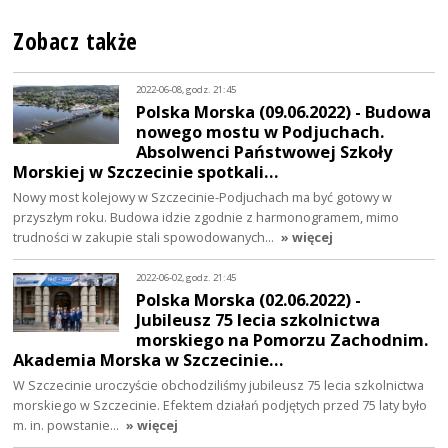
Zobacz także
2022-06-08, godz. 21:45
Polska Morska (09.06.2022) - Budowa
nowego mostu w Podjuchach.
Absolwenci Państwowej Szkoły
Morskiej w Szczecinie spotkali…
Nowy most kolejowy w Szczecinie-Podjuchach ma być gotowy w
przyszłym roku. Budowa idzie zgodnie z harmonogramem, mimo
trudności w zakupie stali spowodowanych…
» więcej
2022-06-02, godz. 21:45
Polska Morska (02.06.2022) -
Jubileusz 75 lecia szkolnictwa
morskiego na Pomorzu Zachodnim.
Akademia Morska w Szczecinie…
W Szczecinie uroczyście obchodziliśmy jubileusz 75 lecia szkolnictwa
morskiego w Szczecinie. Efektem działań podjętych przed 75 laty było
m. in. powstanie…
» więcej