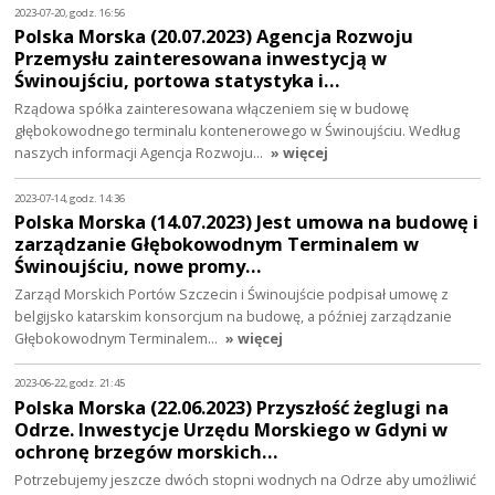
2023-07-20, godz. 16:56
Polska Morska (20.07.2023) Agencja Rozwoju
Przemysłu zainteresowana inwestycją w
Świnoujściu, portowa statystyka i…
Rządowa spółka zainteresowana włączeniem się w budowę
głębokowodnego terminalu kontenerowego w Świnoujściu. Według
naszych informacji Agencja Rozwoju…
» więcej
2023-07-14, godz. 14:36
Polska Morska (14.07.2023) Jest umowa na budowę i
zarządzanie Głębokowodnym Terminalem w
Świnoujściu, nowe promy…
Zarząd Morskich Portów Szczecin i Świnoujście podpisał umowę z
belgijsko katarskim konsorcjum na budowę, a później zarządzanie
Głębokowodnym Terminalem…
» więcej
2023-06-22, godz. 21:45
Polska Morska (22.06.2023) Przyszłość żeglugi na
Odrze. Inwestycje Urzędu Morskiego w Gdyni w
ochronę brzegów morskich…
Potrzebujemy jeszcze dwóch stopni wodnych na Odrze aby umożliwić