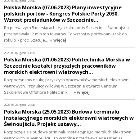
2023-06-07, godz. 21:45
Polska Morska (07.06.2023) Plany inwestycyjne
polskich portów - Kongres Polskie Porty 2030.
Wzrost przeładunków w Szczecinie…
Po pierwszych 5 miesiącach tego roku porty Szczecina i Świnoujścia
przeładowały 12 mln ton towarów. To wzrost w porównaniu rok do
roku o 7 proc. Szacuje…
» więcej
2023-06-02, godz. 14:01
Polska Morska (01.06.2023) Politechnika Morska w
Szczecinie kształci przyszłych pracowników
morskich elektrowni wiatrowych…
Rozpoczynamy naukę przyszłych pracowników morskich elektrowni
wiatrowych. Przy ulicy Willowej w Szczecinie otwarto Centrum
Szkoleniowe Offshore Politechniki…
» więcej
2023-05-25, godz. 21:45
Polska Morska (25.05.2023) Budowa terminalu
instalacyjnego morskich elektrowni wiatrowych w
Świnoujściu. Projekt ustawy…
Rozpoczęła się budowa terminalu instalacyjnego morskich elektrowni
wiatrowych w Świnoujściu. To wspólne przedsięwzięcie Orlenu i