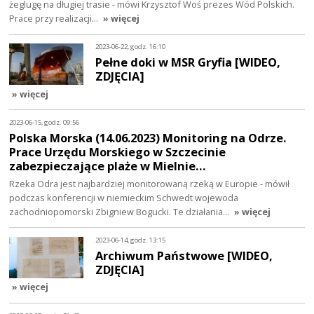
żeglugę na długiej trasie - mówi Krzysztof Woś prezes Wód Polskich.
Prace przy realizacji…
» więcej
2023-06-22, godz. 16:10
Pełne doki w MSR Gryfia [WIDEO,
ZDJĘCIA]
» więcej
2023-06-15, godz. 09:56
Polska Morska (14.06.2023) Monitoring na Odrze.
Prace Urzędu Morskiego w Szczecinie
zabezpieczające plaże w Mielnie…
Rzeka Odra jest najbardziej monitorowaną rzeką w Europie - mówił
podczas konferencji w niemieckim Schwedt wojewoda
zachodniopomorski Zbigniew Bogucki. Te działania…
» więcej
2023-06-14, godz. 13:15
Archiwum Państwowe [WIDEO,
ZDJĘCIA]
» więcej