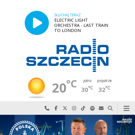
SŁUCHAJ TERAZ
ELECTRIC LIGHT
ORCHESTRA - LAST TRAIN
TO LONDON
°C
jutro
pojutrze
20
°C
°C
30
32
Najlepiej po prostu do nas zadzwoń
Odwiedź nas na Facebook-u
Odwiedź nas na X
Odwiedź nas na Instagram-ie
Odwiedź nas na TikTok-u
Szukaj nas na Spotify
Wyślij do nas w
Szukaj