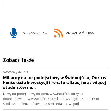
PODCAST AUDIO
AKTUALNOŚCI RSS
Zobacz także
2023-07-28, godz. 10:47
Miliardy na tor podejściowy w Świnoujściu, Odra w
kontekście inwestycji i renaturalizacji oraz więcej
studentów na…
Nowy tor podejściowy do portu w Świnoujściu otrzyma
dofinansowanie w wysokości 7,33 miliardów złotych. Ponad 4,5 to
środki z budżetu państwa, a 2,8 miliarda…
» więcej