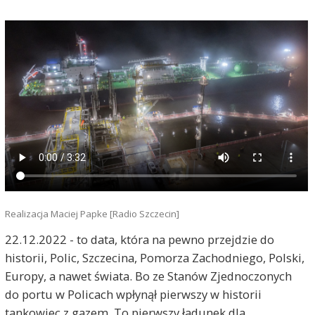
Realizacja Maciej Papke [Radio Szczecin]
22.12.2022 - to data, która na pewno przejdzie do
historii, Polic, Szczecina, Pomorza Zachodniego, Polski,
Europy, a nawet świata. Bo ze Stanów Zjednoczonych
do portu w Policach wpłynął pierwszy w historii
tankowiec z gazem. To pierwszy ładunek dla