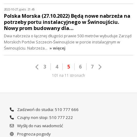
2022-10-27, godz. 21:45
Polska Morska (27.10.2022) Będą nowe nabrzeża na
potrzeby portu instalacyjnego w Świnoujściu.
Nowy prom budowany dla…
Dwa nabrzeża o łącznej długości prawie 500 metrów wybuduje Zarząd
Morskich Portów Szczecin-Świnoujście w porcie instalacyjnym w
Świnoujściu. Nabrzeża…
» więcej
3
4
5
6
7
101 na 11 stronach
Zadzwoń do studia: 510 777 666
Czujny non stop: 510 777 222
Wyślij do nas wiadomość
Prognoza pogody