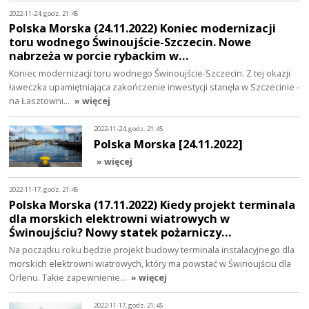
2022-11-24, godz. 21:45
Polska Morska (24.11.2022) Koniec modernizacji
toru wodnego Świnoujście-Szczecin. Nowe
nabrzeża w porcie rybackim w…
Koniec modernizacji toru wodnego Świnoujście-Szczecin. Z tej okazji
ławeczka upamiętniająca zakończenie inwestycji stanęła w Szczecinie -
na Łasztowni…
» więcej
2022-11-24, godz. 21:45
Polska Morska [24.11.2022]
» więcej
2022-11-17, godz. 21:45
Polska Morska (17.11.2022) Kiedy projekt terminala
dla morskich elektrowni wiatrowych w
Świnoujściu? Nowy statek pożarniczy…
Na początku roku będzie projekt budowy terminala instalacyjnego dla
morskich elektrowni wiatrowych, który ma powstać w Świnoujściu dla
Orlenu. Takie zapewnienie…
» więcej
2022-11-17, godz. 21:45