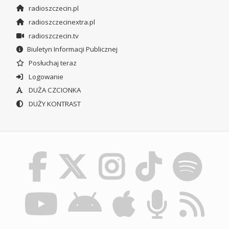
radioszczecin.pl
radioszczecinextra.pl
radioszczecin.tv
Biuletyn Informacji Publicznej
Posłuchaj teraz
Logowanie
DUŻA CZCIONKA
DUŻY KONTRAST