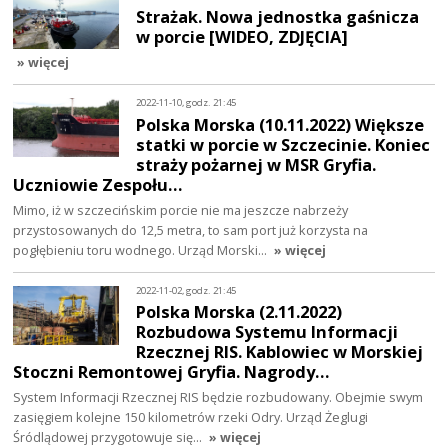
Strażak. Nowa jednostka gaśnicza
w porcie [WIDEO, ZDJĘCIA]
» więcej
2022-11-10, godz. 21:45
Polska Morska (10.11.2022) Większe
statki w porcie w Szczecinie. Koniec
straży pożarnej w MSR Gryfia.
Uczniowie Zespołu…
Mimo, iż w szczecińskim porcie nie ma jeszcze nabrzeży
przystosowanych do 12,5 metra, to sam port już korzysta na
pogłębieniu toru wodnego. Urząd Morski…
» więcej
2022-11-02, godz. 21:45
Polska Morska (2.11.2022)
Rozbudowa Systemu Informacji
Rzecznej RIS. Kablowiec w Morskiej
Stoczni Remontowej Gryfia. Nagrody…
System Informacji Rzecznej RIS będzie rozbudowany. Obejmie swym
zasięgiem kolejne 150 kilometrów rzeki Odry. Urząd Żeglugi
Śródlądowej przygotowuje się…
» więcej