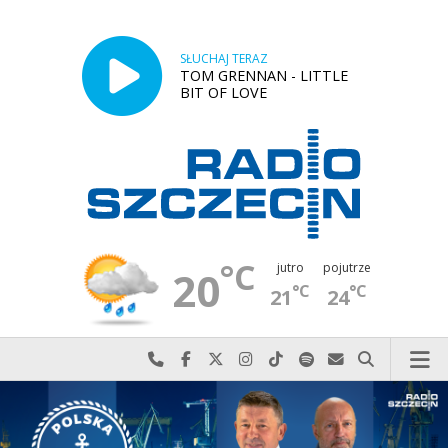
SŁUCHAJ TERAZ
TOM GRENNAN - LITTLE
BIT OF LOVE
°C
jutro
pojutrze
20
°C
°C
21
24
Najlepiej po prostu do nas zadzwoń
Odwiedź nas na Facebook-u
Odwiedź nas na X
Odwiedź nas na Instagram-ie
Odwiedź nas na TikTok-u
Szukaj nas na Spotify
Wyślij do nas w
Szukaj