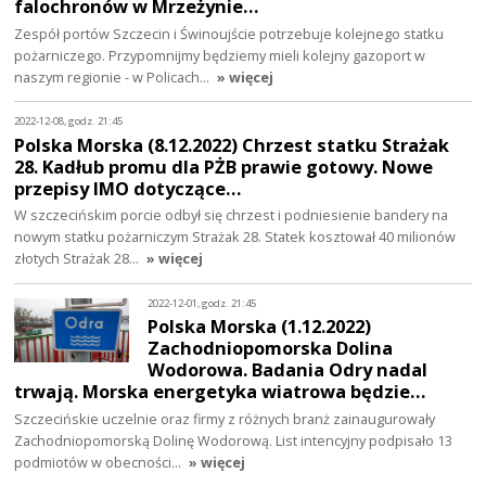
falochronów w Mrzeżynie…
Zespół portów Szczecin i Świnoujście potrzebuje kolejnego statku
pożarniczego. Przypomnijmy będziemy mieli kolejny gazoport w
naszym regionie - w Policach…
» więcej
2022-12-08, godz. 21:45
Polska Morska (8.12.2022) Chrzest statku Strażak
28. Kadłub promu dla PŻB prawie gotowy. Nowe
przepisy IMO dotyczące…
W szczecińskim porcie odbył się chrzest i podniesienie bandery na
nowym statku pożarniczym Strażak 28. Statek kosztował 40 milionów
złotych Strażak 28…
» więcej
2022-12-01, godz. 21:45
Polska Morska (1.12.2022)
Zachodniopomorska Dolina
Wodorowa. Badania Odry nadal
trwają. Morska energetyka wiatrowa będzie…
Szczecińskie uczelnie oraz firmy z różnych branż zainaugurowały
Zachodniopomorską Dolinę Wodorową. List intencyjny podpisało 13
podmiotów w obecności…
» więcej