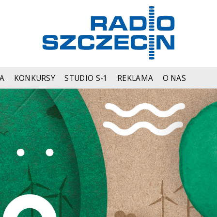
A
KONKURSY
STUDIO S-1
REKLAMA
O NAS