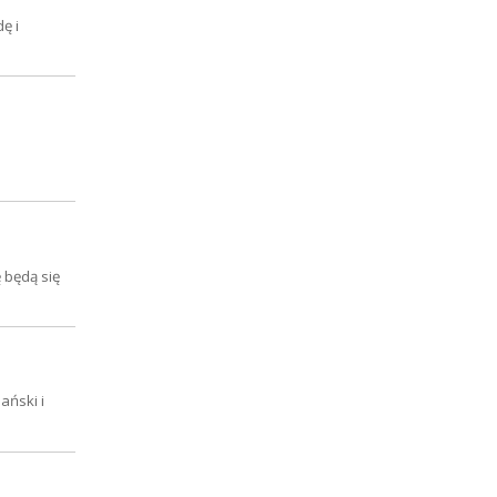
ę i
 będą się
ański i