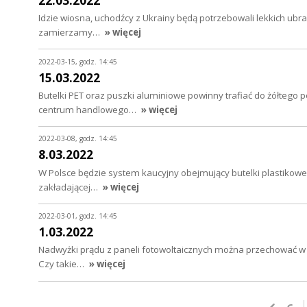
22.03.2022
Idzie wiosna, uchodźcy z Ukrainy będą potrzebowali lekkich ubr
zamierzamy…
» więcej
2022-03-15, godz. 14:45
15.03.2022
Butelki PET oraz puszki aluminiowe powinny trafiać do żółtego 
centrum handlowego…
» więcej
2022-03-08, godz. 14:45
8.03.2022
W Polsce będzie system kaucyjny obejmujący butelki plastikowe 
zakładającej…
» więcej
2022-03-01, godz. 14:45
1.03.2022
Nadwyżki prądu z paneli fotowoltaicznych można przechować w
Czy takie…
» więcej