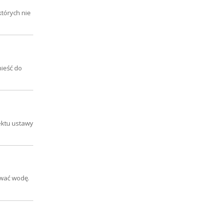
których nie
nieść do
ektu ustawy
ewać wodę.