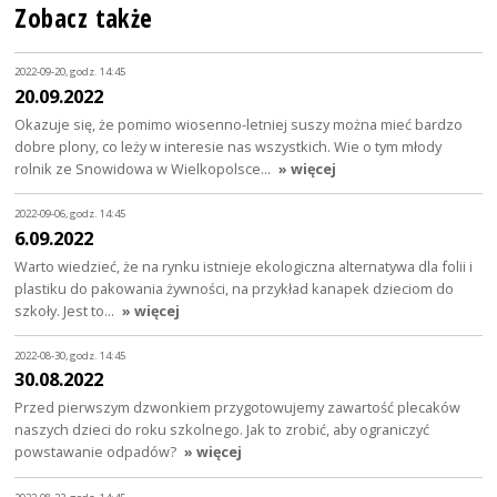
Zobacz także
2022-09-20, godz. 14:45
20.09.2022
Okazuje się, że pomimo wiosenno-letniej suszy można mieć bardzo
dobre plony, co leży w interesie nas wszystkich. Wie o tym młody
rolnik ze Snowidowa w Wielkopolsce…
» więcej
2022-09-06, godz. 14:45
6.09.2022
Warto wiedzieć, że na rynku istnieje ekologiczna alternatywa dla folii i
plastiku do pakowania żywności, na przykład kanapek dzieciom do
szkoły. Jest to…
» więcej
2022-08-30, godz. 14:45
30.08.2022
Przed pierwszym dzwonkiem przygotowujemy zawartość plecaków
naszych dzieci do roku szkolnego. Jak to zrobić, aby ograniczyć
powstawanie odpadów?
» więcej