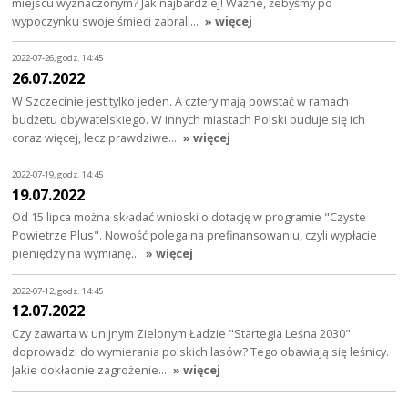
miejscu wyznaczonym? Jak najbardziej! Ważne, żebyśmy po
wypoczynku swoje śmieci zabrali…
» więcej
2022-07-26, godz. 14:45
26.07.2022
W Szczecinie jest tylko jeden. A cztery mają powstać w ramach
budżetu obywatelskiego. W innych miastach Polski buduje się ich
coraz więcej, lecz prawdziwe…
» więcej
2022-07-19, godz. 14:45
19.07.2022
Od 15 lipca można składać wnioski o dotację w programie "Czyste
Powietrze Plus". Nowość polega na prefinansowaniu, czyli wypłacie
pieniędzy na wymianę…
» więcej
2022-07-12, godz. 14:45
12.07.2022
Czy zawarta w unijnym Zielonym Ładzie "Startegia Leśna 2030"
doprowadzi do wymierania polskich lasów? Tego obawiają się leśnicy.
Jakie dokładnie zagrożenie…
» więcej