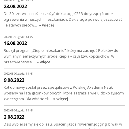
2022-08-23, godz. 14:45
23.08.2022
Do 30 czerwca należało złożyć deklarację CEEB dotyczącą źródeł
ogrzewania w naszych mieszkaniach. Deklaracje pozwolą oszacować,
ile starych pieców…
» więcej
2022-08-16, godz. 14:45
16.08.2022
Ruszył program „Ciepłe mieszkanie”, który ma zachęcić Polaków do
wymiany nieefektywnych źródeł ciepła – czyli tzw. kopciuchów. W
przeciwieństwie…
» więcej
2022-08-09, godz. 14:45
9.08.2022
Kot domowy został przez specjalistów z Polskiej Akademii Nauk
wpisany na listę gatunków obcych, które zagrażają wielu dziko żyjącym
zwierzętom. Dla właścicieli…
» więcej
2022-08-02, godz. 14:45
2.08.2022
Dziś wybierzemy się do lasu. Spacer, jazda rowerem,jogging, biwak w