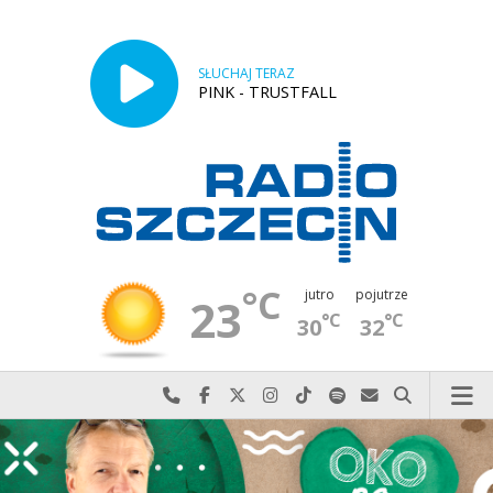
SŁUCHAJ TERAZ
PINK - TRUSTFALL
°C
jutro
pojutrze
23
°C
°C
30
32
Najlepiej po prostu do nas zadzwoń
Odwiedź nas na Facebook-u
Odwiedź nas na X
Odwiedź nas na Instagram-ie
Odwiedź nas na TikTok-u
Szukaj nas na Spotify
Wyślij do nas w
Szukaj