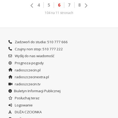
4
5
6
7
8
104 na 11 stronach
Zadzwoń do studia: 510 777 666
Czujny non stop: 510 777 222
Wyślij do nas wiadomość
Prognoza pogody
radioszczecin.pl
radioszczecinextra.pl
radioszczecin.tv
Biuletyn Informacji Publicznej
Posłuchaj teraz
Logowanie
DUŻA CZCIONKA