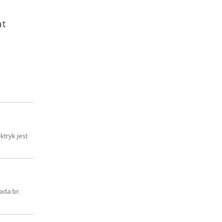
at
ktryk jest
ada br.