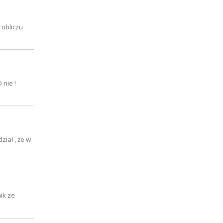
 obliczu
 nie !
iał , że w
ik ze