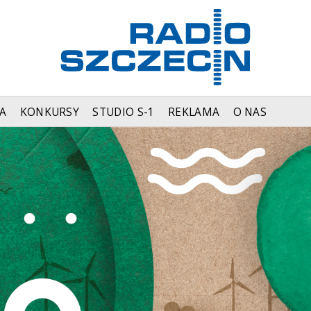
A
KONKURSY
STUDIO S-1
REKLAMA
O NAS