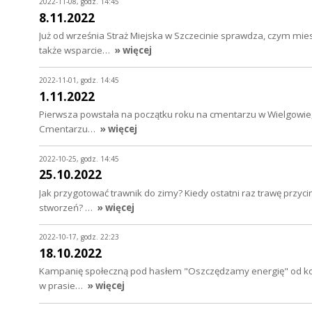
2022-11-08, godz. 14:45
8.11.2022
Już od września Straż Miejska w Szczecinie sprawdza, czym mie
także wsparcie…
» więcej
2022-11-01, godz. 14:45
1.11.2022
Pierwsza powstała na początku roku na cmentarzu w Wielgowie, 
Cmentarzu…
» więcej
2022-10-25, godz. 14:45
25.10.2022
Jak przygotować trawnik do zimy? Kiedy ostatni raz trawę przycin
stworzeń? …
» więcej
2022-10-17, godz. 22:23
18.10.2022
Kampanię społeczną pod hasłem "Oszczędzamy energię" od końca 
w prasie…
» więcej