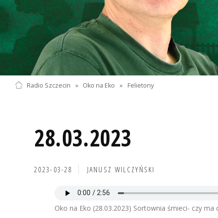
Radio Szczecin
»
Oko na Eko
»
Felietony
28.03.2023
2023-03-28
JANUSZ WILCZYŃSKI
Oko na Eko (28.03.2023) Sortownia śmieci- czy ma 