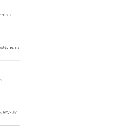
e mają
astępne: na
h
, artykuły