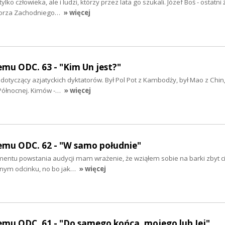
ylko człowieka, ale i ludzi, którzy przez lata go szukali. Józef Boś - ostatni 
morza Zachodniego…
» więcej
mu ODC. 63 - "Kim Un jest?"
otyczący azjatyckich dyktatorów. Był Pol Pot z Kambodży, był Mao z Chin,
Północnej. Kimów -…
» więcej
emu ODC. 62 - "W samo południe"
entu powstania audycji mam wrażenie, że wziąłem sobie na barki zbyt ci
ednym odcinku, no bo jak…
» więcej
mu ODC. 61 - "Do samego końca, mojego lub Jej"