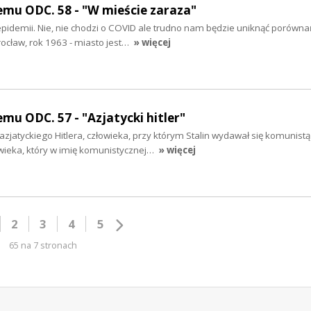
mu ODC. 58 - "W mieście zaraza"
idemii. Nie, nie chodzi o COVID ale trudno nam będzie uniknąć porównań
ocław, rok 1963 - miasto jest…
» więcej
mu ODC. 57 - "Azjatycki hitler"
 azjatyckiego Hitlera, człowieka, przy którym Stalin wydawał się komunistą
ieka, który w imię komunistycznej…
» więcej
2
3
4
5
65 na 7 stronach