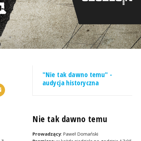
"Nie tak dawno temu" -
audycja historyczna
Nie tak dawno temu
Prowadzący
: Paweł Domański
 z
Premiera
: w każdą niedzielę po godzinie 17:05