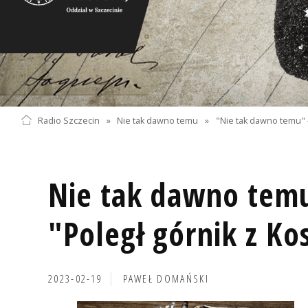
Radio Szczecin
»
Nie tak dawno temu
»
"Nie tak dawno temu" 
Nie tak dawno temu
"Poległ górnik z Ko
2023-02-19
PAWEŁ DOMAŃSKI