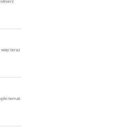
żołnierz
 więc teraz
ężki temat.