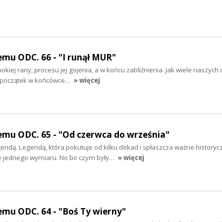
mu ODC. 66 - "I runął MUR"
okiej rany, procesu jej gojenia, a w końcu zabliźnienia. Jak wiele naszych 
ój początek w końcówce…
» więcej
emu ODC. 65 - "Od czerwca do września"
gendą. Legendą, która pokutuje od kilku dekad i spłaszcza ważne historyc
e jednego wymiaru. No bo czym były…
» więcej
mu ODC. 64 - "Boś Ty wierny"