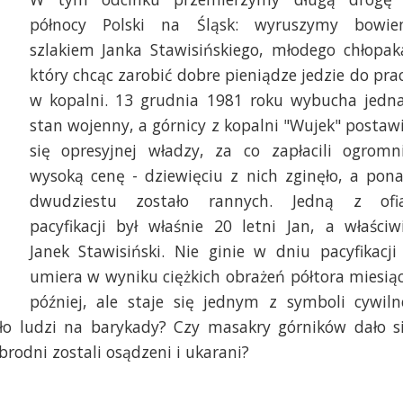
północy Polski na Śląsk: wyruszymy bowi
szlakiem Janka Stawisińskiego, młodego chłopak
który chcąc zarobić dobre pieniądze jedzie do pra
w kopalni. 13 grudnia 1981 roku wybucha jedn
stan wojenny, a górnicy z kopalni "Wujek" postawi
się opresyjnej władzy, za co zapłacili ogromn
wysoką cenę - dziewięciu z nich zginęło, a pon
dwudziestu zostało rannych. Jedną z ofi
pacyfikacji był właśnie 20 letni Jan, a właściw
Janek Stawisiński. Nie ginie w dniu pacyfikacji
umiera w wyniku ciężkich obrażeń półtora miesią
później, ale staje się jednym z symboli cywiln
o ludzi na barykady? Czy masakry górników dało s
rodni zostali osądzeni i ukarani?