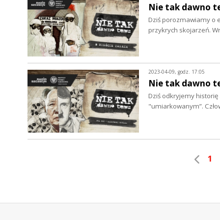
Nie tak dawno te
Dziś porozmawiamy o ep
przykrych skojarzeń. Wr
2023-04-09, godz. 17:05
Nie tak dawno te
Dziś odkryjemy historię
"umiarkowanym”. Człow
1