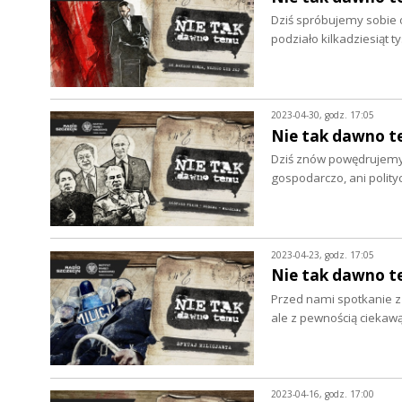
Dziś spróbujemy sobie o
podziało kilkadziesiąt 
2023-04-30, godz. 17:05
Nie tak dawno t
Dziś znów powędrujemy 
gospodarczo, ani polit
2023-04-23, godz. 17:05
Nie tak dawno te
Przed nami spotkanie z 
ale z pewnością ciekawą
2023-04-16, godz. 17:00