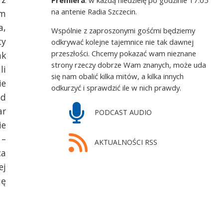
na antenie Radia Szczecin.
em
a,
Wspólnie z zaproszonymi gośćmi będziemy
cy
odkrywać kolejne tajemnice nie tak dawnej
przeszłości. Chcemy pokazać wam nieznane
ak
strony rzeczy dobrze Wam znanych, może uda
li
się nam obalić kilka mitów, a kilka innych
ie
odkurzyć i sprawdzić ile w nich prawdy.
ad
ar
PODCAST AUDIO
ie
 –
AKTUALNOŚCI RSS
ca
ej
ię