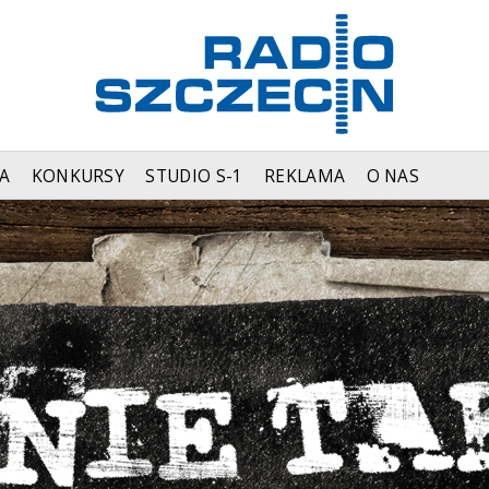
A
KONKURSY
STUDIO S-1
REKLAMA
O NAS