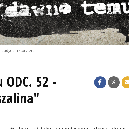
- audycja historyczna
 ODC. 52 -
szalina"
W tym odcinku przemierzymy długą drogę