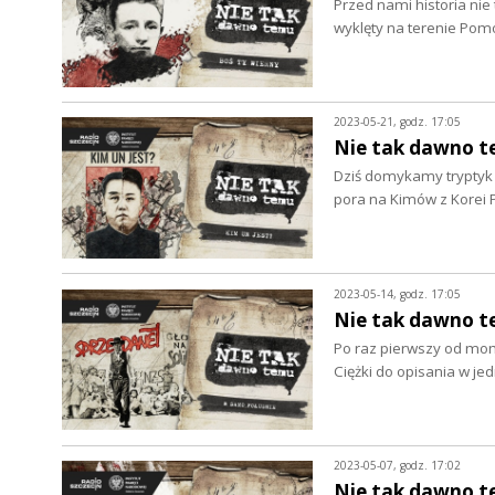
Przed nami historia nie t
wyklęty na terenie Po
2023-05-21, godz. 17:05
Nie tak dawno te
Dziś domykamy tryptyk d
pora na Kimów z Korei 
2023-05-14, godz. 17:05
Nie tak dawno t
Po raz pierwszy od mom
Ciężki do opisania w j
2023-05-07, godz. 17:02
Nie tak dawno te