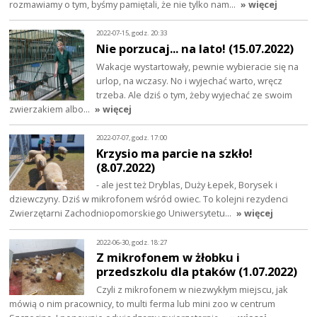
rozmawiamy o tym, byśmy pamiętali, że nie tylko nam…
» więcej
2022-07-15, godz. 20:33
Nie porzucaj... na lato! (15.07.2022)
Wakacje wystartowały, pewnie wybieracie się na
urlop, na wczasy. No i wyjechać warto, wręcz
trzeba. Ale dziś o tym, żeby wyjechać ze swoim
zwierzakiem albo…
» więcej
2022-07-07, godz. 17:00
Krzysio ma parcie na szkło!
(8.07.2022)
- ale jest też Dryblas, Duży Łepek, Borysek i
dziewczyny. Dziś w mikrofonem wśród owiec. To kolejni rezydenci
Zwierzętarni Zachodniopomorskiego Uniwersytetu…
» więcej
2022-06-30, godz. 18:27
Z mikrofonem w żłobku i
przedszkolu dla ptaków (1.07.2022)
Czyli z mikrofonem w niezwykłym miejscu, jak
mówią o nim pracownicy, to multi ferma lub mini zoo w centrum