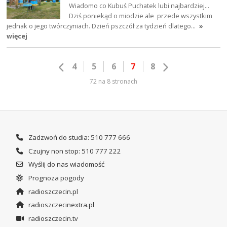
Wiadomo co Kubuś Puchatek lubi najbardziej...
Dziś poniekąd o miodzie ale przede wszystkim
jednak o jego twórczyniach. Dzień pszczół za tydzień dlatego…
»
więcej
4
5
6
7
8
72 na 8 stronach
Zadzwoń do studia: 510 777 666
Czujny non stop: 510 777 222
Wyślij do nas wiadomość
Prognoza pogody
radioszczecin.pl
radioszczecinextra.pl
radioszczecin.tv