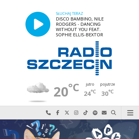
SŁUCHAJ TERAZ
DISCO BAMBINO, NILE
RODGERS - DANCING
WITHOUT YOU FEAT.
SOPHIE ELLIS-BEXTOR
°C
jutro
pojutrze
20
°C
°C
24
30
Najlepiej po prostu do nas zadzwoń
Odwiedź nas na Facebook-u
Odwiedź nas na X
Odwiedź nas na Instagram-ie
Odwiedź nas na TikTok-u
Szukaj nas na Spotify
Wyślij do nas w
Szukaj