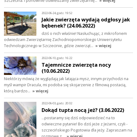
Szczecina. I ponownie odwiedzamy zwierzętarnię…
» więcej
2022-06-24, godz. 19:52
Jakie zwierzęta wydają odgłosy jak
bębenek? (24.06.2022)
dziś o nich właśnie! Nasłuchując, z mikrofonem
odwiedzam Zwierzętarnię Zachodniopomorskiego Uniwersytetu
Technologicznego w Szczecinie, gdzie zwierząt…
» więcej
2022-06-10, godz. 16:22
Tajemnicze zwierzęta nocy
(10.06.2022)
Niektórzy mówią że wyglądają jak latająca mysz, innym przychodzi na
myśl wampir Dracula, mi podoba się skojarzenie z filmową postacią,
którą bardzo…
» więcej
2022-06-03, godz. 20:02
Dokąd tupta nocą jeż? (3.06.2022)
...postaramy się dziś odpowiedzieć na to
odwieczne pytanie! Bo dziś jeże z Jeżarni, czyli -
szczecińskiego Pogotowia dla jeży. Zapraszam na
rozmowę z…
» więcej