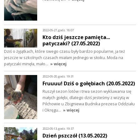
2022-05-27, godz. 18:07
Kto dziś jeszcze pamięta...
patyczaki? (27.05.2022)
Dziś o żyjątkach, które swego czasu były bardzo popularne, ja też
jeszcze w szkolnych czasach miałam jednego w słoiku. Moda na
patyczaki minęła, mało…
» więcej
2022-05-20, godz. 19:31
Fruuuu! Dziś o gołębiach (20.05.2022)
Ruszył sezon lotów i trwa sezon wykluwania się
małych gołębi, dlatego dziś jesteśmy z wizytą w
Pilchowie u Zbigniewa Budnika prezesa Oddziału
i Okręgu…
» więcej
2022-05-13, godz. 19:37
Dzień pszczół (13.05.2022)