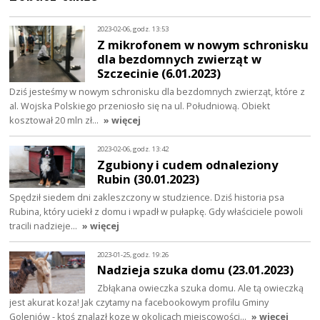
2023-02-06, godz. 13:53
Z mikrofonem w nowym schronisku
dla bezdomnych zwierząt w
Szczecinie (6.01.2023)
Dziś jesteśmy w nowym schronisku dla bezdomnych zwierząt, które z
al. Wojska Polskiego przeniosło się na ul. Południową. Obiekt
kosztował 20 mln zł…
» więcej
2023-02-06, godz. 13:42
Zgubiony i cudem odnaleziony
Rubin (30.01.2023)
Spędził siedem dni zakleszczony w studzience. Dziś historia psa
Rubina, który uciekł z domu i wpadł w pułapkę. Gdy właściciele powoli
tracili nadzieje…
» więcej
2023-01-25, godz. 19:26
Nadzieja szuka domu (23.01.2023)
Zbłąkana owieczka szuka domu. Ale tą owieczką
jest akurat koza! Jak czytamy na facebookowym profilu Gminy
Goleniów - ktoś znalazł kozę w okolicach miejscowości…
» więcej