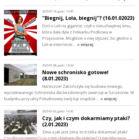
2023-01-16, godz. 14:30
"Biegnij, Lola, biegnij"? (16.01.02023)
Dziś o Loli na gigancie, czyli o nieuchwytnej emu,
która dała dyla z Folwarku Podkowa w
Przęsocinie. Mogliście o niej słyszeć, bo głośno o
Loli w internecie…
» więcej
2023-01-08, godz. 14:34
Nowe schronisko gotowe!
(8.01.2023)
Nareszcie! Zakończyła się budowa nowego,
wyczekiwanego Schroniska dla bezdomnych zwierząt w Szczecinie. W
budynku przy ulicy Południowej swój kąt znajdzie…
» więcej
2023-01-02, godz. 14:30
Czy, jak i czym dokarmiamy ptaki?
(2.01.2023)
Zima a jak jest zima, to trzeba dokarmiać ptaki!
Czy aby na pewno? I co z tym chlebem dla ptaków? O tym Marzena