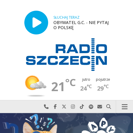
SŁUCHAJ TERAZ
OBYWATEL G.C. - NIE PYTAJ
O POLSKĘ
°C
jutro
pojutrze
21
°C
°C
24
29
Najlepiej po prostu do nas zadzwoń
Odwiedź nas na Facebook-u
Odwiedź nas na X
Odwiedź nas na Instagram-ie
Odwiedź nas na TikTok-u
Szukaj nas na Spotify
Wyślij do nas w
Szukaj