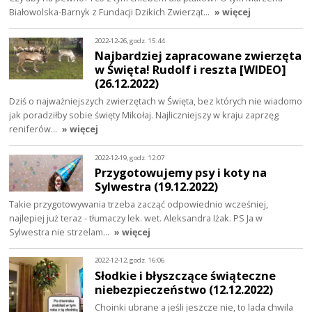
Białowolska-Barnyk z Fundacji Dzikich Zwierząt…
» więcej
2022-12-26, godz. 15:44
Najbardziej zapracowane zwierzęta
w Święta! Rudolf i reszta [WIDEO]
(26.12.2022)
Dziś o najważniejszych zwierzętach w Święta, bez których nie wiadomo
jak poradziłby sobie święty Mikołaj. Najliczniejszy w kraju zaprzęg
reniferów…
» więcej
2022-12-19, godz. 12:07
Przygotowujemy psy i koty na
Sylwestra (19.12.2022)
Takie przygotowywania trzeba zacząć odpowiednio wcześniej,
najlepiej już teraz - tłumaczy lek. wet. Aleksandra Iżak. PS Ja w
Sylwestra nie strzelam…
» więcej
2022-12-12, godz. 16:06
Słodkie i błyszczące świąteczne
niebezpieczeństwo (12.12.2022)
Choinki ubrane a jeśli jeszcze nie, to lada chwila