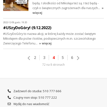
będą. I słodkości od Mikołaja też są. I też będą -
czyli o świątecznych zagrożeniach dla naszych…
»
więcej
2022-12-09, godz. 19:20
#USzyDoGóry! (9.12.2022)
#USzyDoGóry to nazwa akcji, w której każdy może zostać świętym
Mikołajem dla psów i kotów, podopiecznych m.in. szczecińskiego
Zwierzęcego Telefonu…
» więcej
2
3
4
5
6
72 na 8 stronach
Zadzwoń do studia: 510 777 666
Czujny non stop: 510 777 222
Wyślij do nas wiadomość