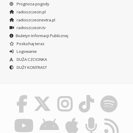
Prognoza pogody
radioszczecin.pl
radioszczecinextra.pl
radioszczecin.tv
Biuletyn Informacji Publicznej
Posłuchaj teraz
Logowanie
DUŻA CZCIONKA
DUŻY KONTRAST