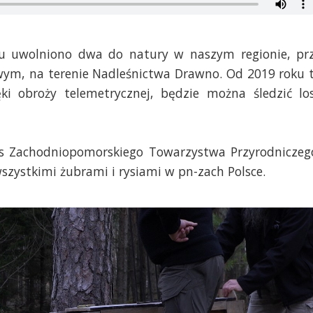
emu uwolniono dwa do natury w naszym regionie,
pr
wym, na terenie Nadleśnictwa Drawno
. Od 2019 roku 
ęki obroży telemetrycznej, będzie można śledzić lo
es Zachodniopomorskiego Towarzystwa Przyrodniczeg
wszystkimi żubrami i rysiami w pn-zach Polsce.