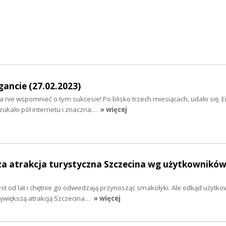
igancie (27.02.2023)
nie wspomnieć o tym sukcesie! Po blisko trzech miesiącach, udało się. 
szukało pół internetu i znaczna…
» więcej
za atrakcja turystyczna Szczecina wg użytkowników
t od lat i chętnie go odwiedzają przynosząc smakołyki. Ale odkąd użytko
ajwiększą atrakcją Szczecina…
» więcej