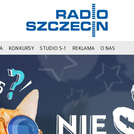
A
KONKURSY
STUDIO S-1
REKLAMA
O NAS