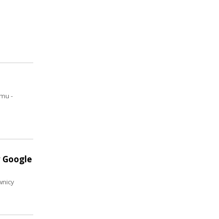
Emu -
 Google
wnicy