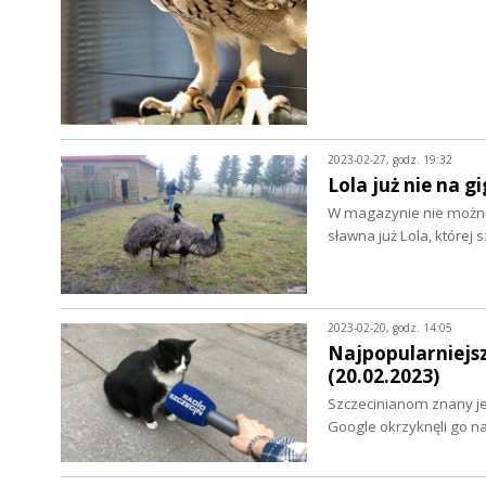
2023-02-27, godz. 19:32
Lola już nie na g
W magazynie nie można 
sławna już Lola, której 
2023-02-20, godz. 14:05
Najpopularniejs
(20.02.2023)
Szczecinianom znany jes
Google okrzyknęli go n