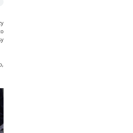
zy
to
sy
o,