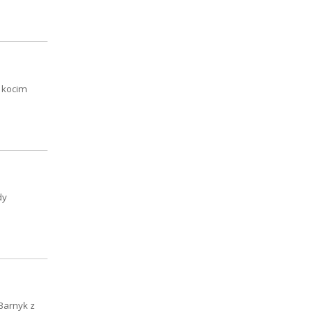
m kocim
dy
-Barnyk z