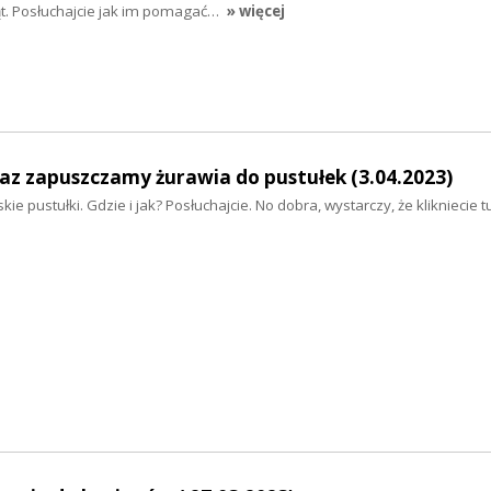
ąt. Posłuchajcie jak im pomagać…
» więcej
raz zapuszczamy żurawia do pustułek (3.04.2023)
e pustułki. Gdzie i jak? Posłuchajcie. No dobra, wystarczy, że klikniecie tu