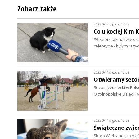
Zobacz także
2023-04-24, godz. 16:23
Co u kociej Kim 
*Reuters tak nazwał szc
celebrycie - byłym rezy
2023-04-17, godz. 16:02
Otwieramy sezon 
Sezon jeździecki w Pol
Ogólnopolskie Dzieci i
2023-04-17, godz. 15:58
Świąteczne zwier
Skoro Wielkanoc, to dzi