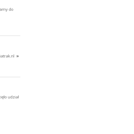
camy do
atrak.nl
»
ęło udział