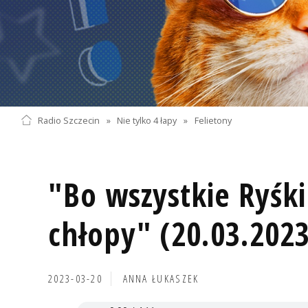
Radio Szczecin
»
Nie tylko 4 łapy
»
Felietony
"Bo wszystkie Ryśk
chłopy" (20.03.2023
2023-03-20
ANNA ŁUKASZEK