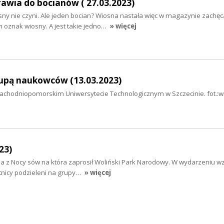
awia do bocianów ( 27.03.2023)
osny nie czyni. Ale jeden bocian? Wiosna nastała więc w magazynie zachę
 oznak wiosny. A jest takie jedno…
» więcej
lupą naukowców (13.03.2023)
 Zachodniopomorskim Uniwersytecie Technologicznym w Szczecinie. fot.:wi
23)
a z Nocy sów na która zaprosił Woliński Park Narodowy. W wydarzeniu wzi
nicy podzieleni na grupy…
» więcej