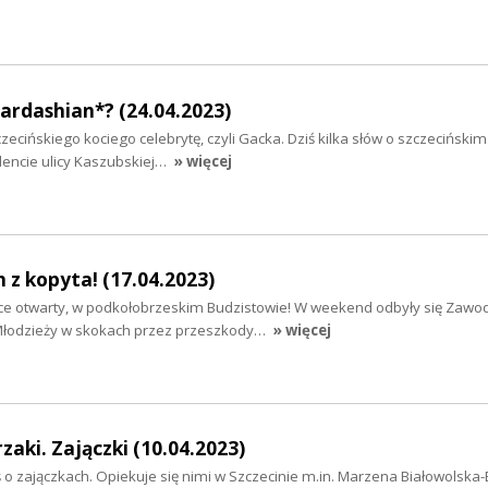
Kardashian*? (24.04.2023)
zecińskiego kociego celebrytę, czyli Gacka. Dziś kilka słów o szczeciński
dencie ulicy Kaszubskiej…
» więcej
z kopyta! (17.04.2023)
sce otwarty, w podkołobrzeskim Budzistowie! W weekend odbyły się Zawo
 Młodzieży w skokach przez przeszkody…
» więcej
zaki. Zajączki (10.04.2023)
ś o zajączkach. Opiekuje się nimi w Szczecinie m.in. Marzena Białowolska