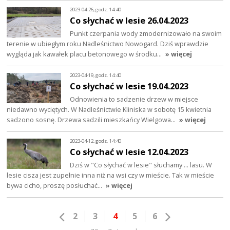
2023-04-26, godz. 14:40
Co słychać w lesie 26.04.2023
Punkt czerpania wody zmodernizowało na swoim
terenie w ubiegłym roku Nadleśnictwo Nowogard. Dziś wprawdzie
wygląda jak kawałek placu betonowego w środku…
» więcej
2023-04-19, godz. 14:40
Co słychać w lesie 19.04.2023
Odnowienia to sadzenie drzew w miejsce
niedawno wyciętych. W Nadleśnictwie Kliniska w sobotę 15 kwietnia
sadzono sosnę. Drzewa sadzili mieszkańcy Wielgowa…
» więcej
2023-04-12, godz. 14:40
Co słychać w lesie 12.04.2023
Dziś w "Co słychać w lesie" słuchamy ... lasu. W
lesie cisza jest zupełnie inna niż na wsi czy w mieście. Tak w mieście
bywa cicho, proszę posłuchać…
» więcej
2
3
4
5
6