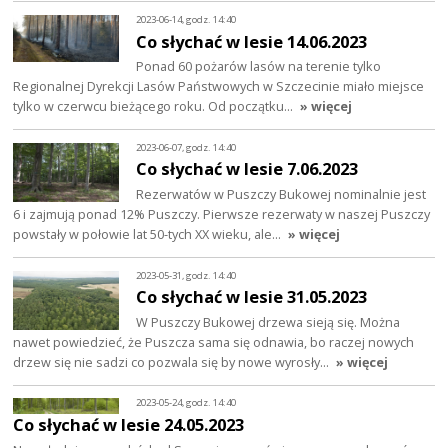
2023-06-14, godz. 14:40
Co słychać w lesie 14.06.2023
Ponad 60 pożarów lasów na terenie tylko
Regionalnej Dyrekcji Lasów Państwowych w Szczecinie miało miejsce
tylko w czerwcu bieżącego roku. Od początku…
» więcej
2023-06-07, godz. 14:40
Co słychać w lesie 7.06.2023
Rezerwatów w Puszczy Bukowej nominalnie jest
6 i zajmują ponad 12% Puszczy. Pierwsze rezerwaty w naszej Puszczy
powstały w połowie lat 50-tych XX wieku, ale…
» więcej
2023-05-31, godz. 14:40
Co słychać w lesie 31.05.2023
W Puszczy Bukowej drzewa sieją się. Można
nawet powiedzieć, że Puszcza sama się odnawia, bo raczej nowych
drzew się nie sadzi co pozwala się by nowe wyrosły…
» więcej
2023-05-24, godz. 14:40
Co słychać w lesie 24.05.2023