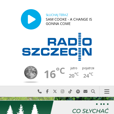
SŁUCHAJ TERAZ
SAM COOKE - A CHANGE IS
GONNA COME
°C
jutro
pojutrze
16
°C
°C
20
24
Najlepiej po prostu do nas zadzwoń
Odwiedź nas na Facebook-u
Odwiedź nas na X
Odwiedź nas na Instagram-ie
Odwiedź nas na TikTok-u
Szukaj nas na Spotify
Wyślij do nas w
Szukaj