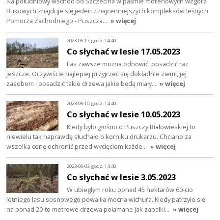
Na południowy wschód od Szczecina w paśmie morenowych wzgórz
Bukowych znajduje się jeden z najcenniejszych kompleksów leśnych
Pomorza Zachodniego - Puszcza…
» więcej
2023-05-17, godz. 14:40
Co słychać w lesie 17.05.2023
Las zawsze można odnowić, posadzić raz
jeszcze. Oczywiście najlepiej przyjrzeć się dokładnie ziemi, jej
zasobom i posadzić takie drzewa jakie będą miały…
» więcej
2023-05-10, godz. 14:40
Co słychać w lesie 10.05.2023
Kiedy było głośno o Puszczy Białowieskiej to
niewielu tak naprawdę słuchało o korniku drukarzu. Chciano za
wszelka cenę ochronić przed wycięciem każde…
» więcej
2023-05-03, godz. 14:40
Co słychać w lesie 3.05.2023
W ubiegłym roku ponad 45 hektarów 60-cio
letniego lasu sosnowego powaliła mocna wichura. Kiedy patrzyło się
na ponad 20-to metrowe drzewa połamane jak zapałki…
» więcej