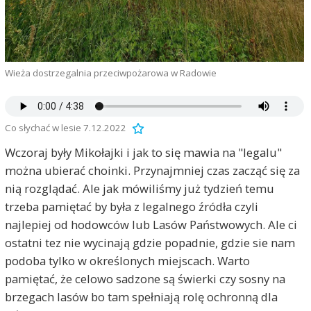
Wieża dostrzegalnia przeciwpożarowa w Radowie
Co słychać w lesie 7.12.2022
Wczoraj były Mikołajki i jak to się mawia na "legalu"
można ubierać choinki. Przynajmniej czas zacząć się za
nią rozglądać. Ale jak mówiliśmy już tydzień temu
trzeba pamiętać by była z legalnego źródła czyli
najlepiej od hodowców lub Lasów Państwowych. Ale ci
ostatni tez nie wycinają gdzie popadnie, gdzie sie nam
podoba tylko w określonych miejscach. Warto
pamiętać, że celowo sadzone są świerki czy sosny na
brzegach lasów bo tam spełniają rolę ochronną dla