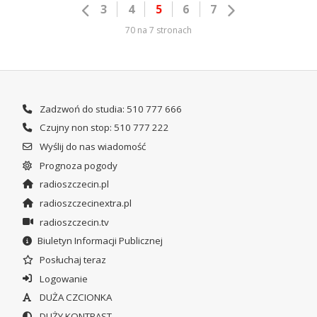
3
4
5
6
7
70 na 7 stronach
Zadzwoń do studia: 510 777 666
Czujny non stop: 510 777 222
Wyślij do nas wiadomość
Prognoza pogody
radioszczecin.pl
radioszczecinextra.pl
radioszczecin.tv
Biuletyn Informacji Publicznej
Posłuchaj teraz
Logowanie
DUŻA CZCIONKA
DUŻY KONTRAST