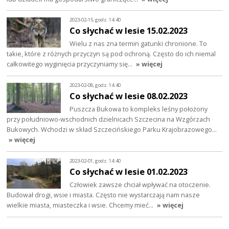
2023-02-15, godz. 14:40
Co słychać w lesie 15.02.2023
Wielu z nas zna termin gatunki chronione. To
takie, które z różnych przyczyn są pod ochroną. Często do ich niemal
całkowitego wyginięcia przyczyniamy się…
» więcej
2023-02-08, godz. 14:40
Co słychać w lesie 08.02.2023
Puszcza Bukowa to kompleks leśny położony
przy południowo-wschodnich dzielnicach Szczecina na Wzgórzach
Bukowych. Wchodzi w skład Szczecińskiego Parku Krajobrazowego…
» więcej
2023-02-01, godz. 14:40
Co słychać w lesie 01.02.2023
Człowiek zawsze chciał wpływać na otoczenie.
Budował drogi, wsie i miasta. Często nie wystarczają nam nasze
wielkie miasta, miasteczka i wsie. Chcemy mieć…
» więcej