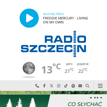
SŁUCHAJ TERAZ
FREDDIE MERCURY - LIVING
ON MY OWN
°C
jutro
pojutrze
13
°C
°C
27
22
Najlepiej po prostu do nas zadzwoń
Odwiedź nas na Facebook-u
Odwiedź nas na X
Odwiedź nas na Instagram-ie
Odwiedź nas na TikTok-u
Szukaj nas na Spotify
Wyślij do nas w
Szukaj