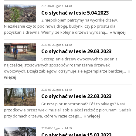
2023-04-05, godz. 14:40
Co słychać w lesie 5.04.2023
Z niepokojem patrzymy na wycinkę drzew.
Niezależnie czy to pod nową drogę, budynki czy po prostu dla
pozyskania drewna. Wiemy, że kolejne drzewa wyrosną…
» więcej
2023-03-29, godz. 14:40
Co słychać w lesie 29.03.2023
Szczepienie drzew owocowych to jeden z
najczęściej stosowanych sposobów rozmnażania drzewek
owocowych. Dzięki zabiegowi otrzymuje się egzemplarze bardziej…
»
więcej
2023-03-22, godz. 14:40
Co słychać w lesie 22.03.2023
Grusza piorunochronna!? Cóż to takiego? Nasi
przodkowie przez wieki musieli sobie jakoś radzić z piorunami. Sadzili
przy domach drzewa, które w razie czego…
» więcej
2023-03-15, godz. 14:40
Co słychać w lesie 15.03.2023