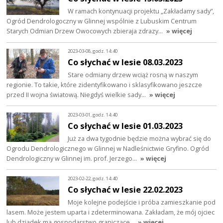
W ramach kontynuacji projektu „Zakładamy sady”,
Ogród Dendrologoczny w Glinnej wspólnie z Lubuskim Centrum
Starych Odmian Drzew Owocowych zbieraja zdrazy…
» więcej
2023-03-08, godz. 14:40
Co słychać w lesie 08.03.2023
Stare odmiany drzew wciąż rosną w naszym
regionie. To takie, które zidentyfikowano i sklasyfikowano jeszcze
przed II wojna światową. Niegdyś wielkie sady…
» więcej
2023-03-01, godz. 14:40
Co słychać w lesie 01.03.2023
Już za dwa tygodnie będzie można wybrać się do
Ogrodu Dendrologicznego w Glinnej w Nadleśnictwie Gryfino. Ogród
Dendrologiczny w Glinnej im. prof. Jerzego…
» więcej
2023-02-22, godz. 14:40
Co słychać w lesie 22.02.2023
Moje kolejne podejście i próba zamieszkanie pod
lasem. Może jestem uparta i zdeterminowana. Zakładam, że mój ojciec
lub dziadek ma gospodarstwo graniczące…
» więcej