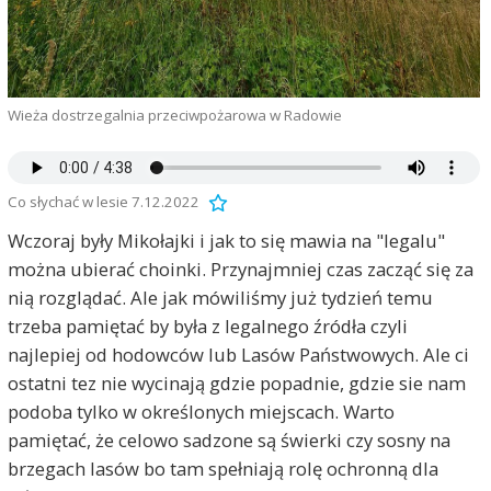
Wieża dostrzegalnia przeciwpożarowa w Radowie
Co słychać w lesie 7.12.2022
Wczoraj były Mikołajki i jak to się mawia na "legalu"
można ubierać choinki. Przynajmniej czas zacząć się za
nią rozglądać. Ale jak mówiliśmy już tydzień temu
trzeba pamiętać by była z legalnego źródła czyli
najlepiej od hodowców lub Lasów Państwowych. Ale ci
ostatni tez nie wycinają gdzie popadnie, gdzie sie nam
podoba tylko w określonych miejscach. Warto
pamiętać, że celowo sadzone są świerki czy sosny na
brzegach lasów bo tam spełniają rolę ochronną dla