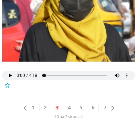
1
2
3
4
5
6
7
70 na 7 stronach