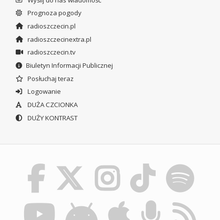
Prognoza pogody
radioszczecin.pl
radioszczecinextra.pl
radioszczecin.tv
Biuletyn Informacji Publicznej
Posłuchaj teraz
Logowanie
DUŻA CZCIONKA
DUŻY KONTRAST