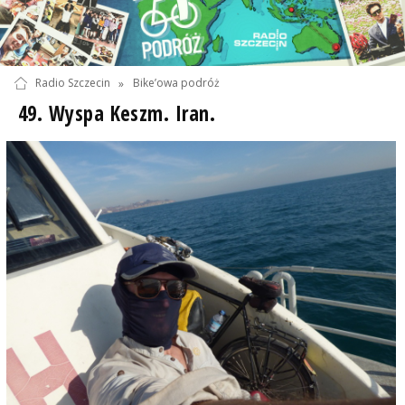
Radio Szczecin
»
Bike’owa podróż
49. Wyspa Keszm. Iran.