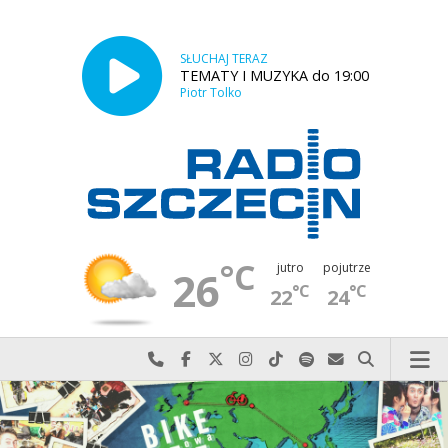
SŁUCHAJ TERAZ
TEMATY I MUZYKA do 19:00
Piotr Tolko
°C
jutro
pojutrze
26
°C
°C
22
24
Najlepiej po prostu do nas zadzwoń
Odwiedź nas na Facebook-u
Odwiedź nas na X
Odwiedź nas na Instagram-ie
Odwiedź nas na TikTok-u
Szukaj nas na Spotify
Wyślij do nas w
Szukaj