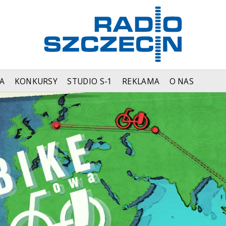
A
KONKURSY
STUDIO S-1
REKLAMA
O NAS