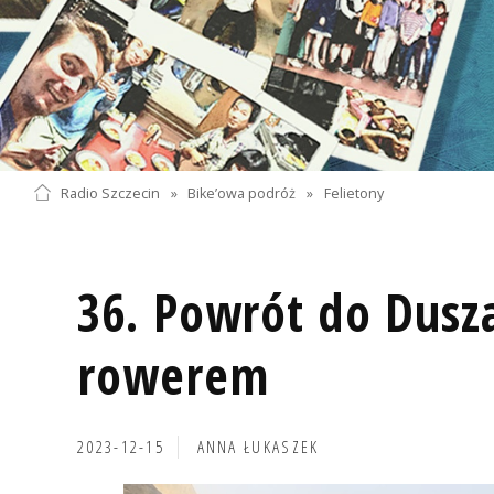
Radio Szczecin
»
Bike’owa podróż
»
Felietony
36. Powrót do Dusz
rowerem
2023-12-15
ANNA ŁUKASZEK