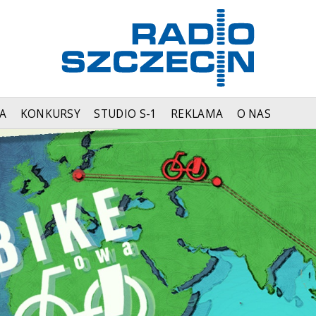
A
KONKURSY
STUDIO S-1
REKLAMA
O NAS