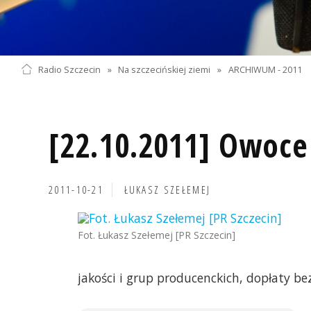
Radio Szczecin
»
Na szczecińskiej ziemi
»
ARCHIWUM - 2011
[22.10.2011] Owoce
2011-10-21
ŁUKASZ SZEŁEMEJ
Fot. Łukasz Szełemej [PR Szczecin]
jakości i grup producenckich, dopłaty be