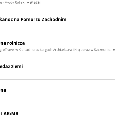
e - Młody Rolnik.
» więcej
elkanoc na Pomorzu Zachodnim
sna rolnicza
groTravel w Kielcach oraz targach Architektura i Krajobraz w Szczecinie.
»
zedaż ziemi
sna
lat ARiMR