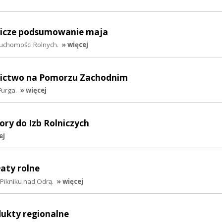
lnicze podsumowanie maja
ruchomości Rolnych.
» więcej
lnictwo na Pomorzu Zachodnim
Furga.
» więcej
ory do Izb Rolniczych
ej
łaty rolne
 Pikniku nad Odrą.
» więcej
dukty regionalne