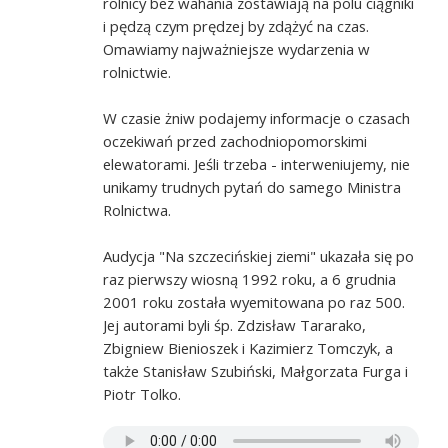
rolnicy bez wahania zostawiają na polu ciągniki
i pędzą czym prędzej by zdążyć na czas.
Omawiamy najważniejsze wydarzenia w
rolnictwie.
W czasie żniw podajemy informacje o czasach
oczekiwań przed zachodniopomorskimi
elewatorami. Jeśli trzeba - interweniujemy, nie
unikamy trudnych pytań do samego Ministra
Rolnictwa.
Audycja "Na szczecińskiej ziemi" ukazała się po
raz pierwszy wiosną 1992 roku, a 6 grudnia
2001 roku została wyemitowana po raz 500.
Jej autorami byli śp. Zdzisław Tararako,
Zbigniew Bienioszek i Kazimierz Tomczyk, a
także Stanisław Szubiński, Małgorzata Furga i
Piotr Tolko.