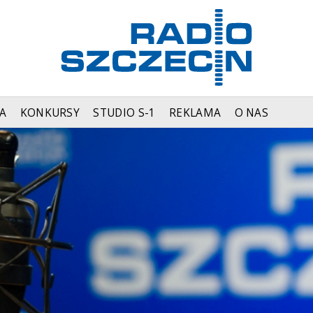
A
KONKURSY
STUDIO S-1
REKLAMA
O NAS