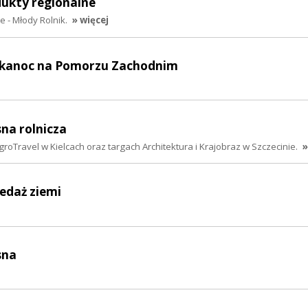
dukty regionalne
e - Młody Rolnik.
» więcej
elkanoc na Pomorzu Zachodnim
sna rolnicza
groTravel w Kielcach oraz targach Architektura i Krajobraz w Szczecinie.
»
zedaż ziemi
sna