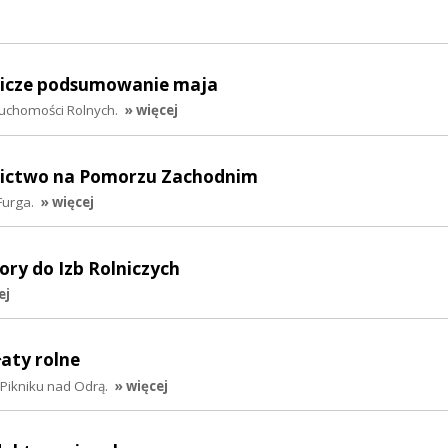
lnicze podsumowanie maja
ruchomości Rolnych.
» więcej
lnictwo na Pomorzu Zachodnim
Furga.
» więcej
ory do Izb Rolniczych
ej
łaty rolne
 Pikniku nad Odrą.
» więcej