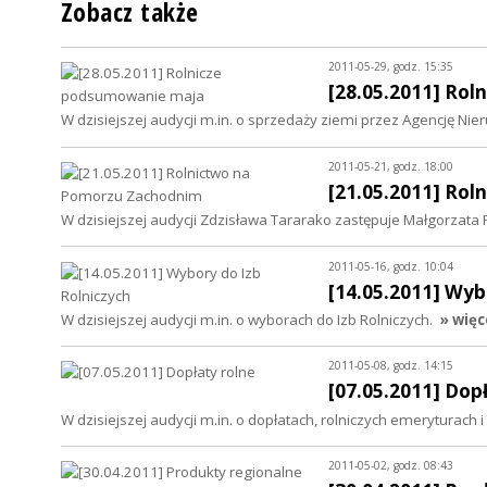
Zobacz także
2011-05-29, godz. 15:35
[28.05.2011] Ro
W dzisiejszej audycji m.in. o sprzedaży ziemi przez Agencję Nie
2011-05-21, godz. 18:00
[21.05.2011] Ro
W dzisiejszej audycji Zdzisława Tararako zastępuje Małgorzata 
2011-05-16, godz. 10:04
[14.05.2011] Wyb
W dzisiejszej audycji m.in. o wyborach do Izb Rolniczych.
» więc
2011-05-08, godz. 14:15
[07.05.2011] Dop
W dzisiejszej audycji m.in. o dopłatach, rolniczych emeryturach i
2011-05-02, godz. 08:43