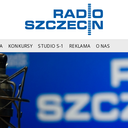
A
KONKURSY
STUDIO S-1
REKLAMA
O NAS