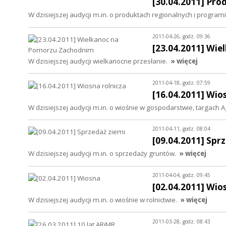
[30.04.2011] Pro
W dzisiejszej audycji m.in. o produktach regionalnych i programi
2011-04-26, godz. 09:36
[23.04.2011] Wi
W dzisiejszej audycji wielkanocne przesłanie.
» więcej
2011-04-18, godz. 07:59
[16.04.2011] Wio
W dzisiejszej audycji m.in. o wiośnie w gospodarstwie, targach A
2011-04-11, godz. 08:04
[09.04.2011] Spr
W dzisiejszej audycji m.in. o sprzedaży gruntów.
» więcej
2011-04-04, godz. 09:45
[02.04.2011] Wio
W dzisiejszej audycji m.in. o wiośnie w rolnictwie.
» więcej
2011-03-28, godz. 08:43