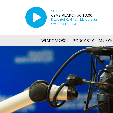
SŁUCHAJ TERAZ
CZAS REAKCJI do 13:00
Krzysztof Kukliński, Małgorzata
Gwiazda-Elmerych
WIADOMOŚCI
PODCASTY
MUZYK