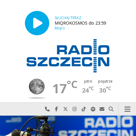
SŁUCHAJ TERAZ
MIQROKOSMOS do 23:59
Miqro
°C
jutro
pojutrze
17
°C
°C
24
30
Najlepiej po prostu do nas zadzwoń
Odwiedź nas na Facebook-u
Odwiedź nas na X
Odwiedź nas na Instagram-ie
Odwiedź nas na TikTok-u
Szukaj nas na Spotify
Wyślij do nas w
Szukaj