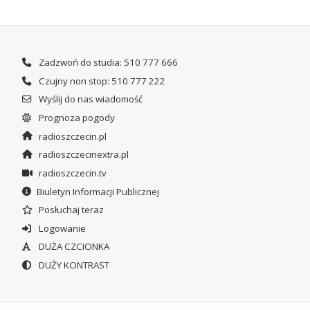
Zadzwoń do studia: 510 777 666
Czujny non stop: 510 777 222
Wyślij do nas wiadomość
Prognoza pogody
radioszczecin.pl
radioszczecinextra.pl
radioszczecin.tv
Biuletyn Informacji Publicznej
Posłuchaj teraz
Logowanie
DUŻA CZCIONKA
DUŻY KONTRAST