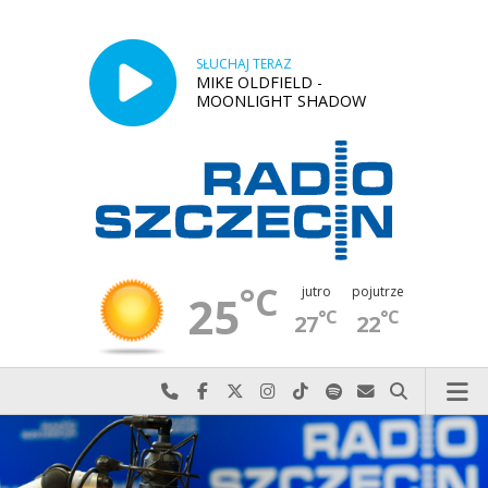
SŁUCHAJ TERAZ
MIKE OLDFIELD -
MOONLIGHT SHADOW
°C
jutro
pojutrze
25
°C
°C
27
22
Najlepiej po prostu do nas zadzwoń
Odwiedź nas na Facebook-u
Odwiedź nas na X
Odwiedź nas na Instagram-ie
Odwiedź nas na TikTok-u
Szukaj nas na Spotify
Wyślij do nas w
Szukaj