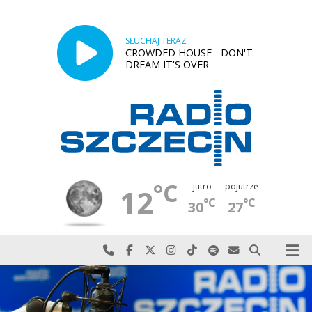
SŁUCHAJ TERAZ
CROWDED HOUSE - DON'T
DREAM IT'S OVER
°C
jutro
pojutrze
12
°C
°C
30
27
Najlepiej po prostu do nas zadzwoń
Odwiedź nas na Facebook-u
Odwiedź nas na X
Odwiedź nas na Instagram-ie
Odwiedź nas na TikTok-u
Szukaj nas na Spotify
Wyślij do nas w
Szukaj