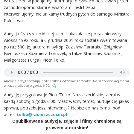
W czasie żniw podajemy informacje o czasach oczekiwań przed
zachodniopomorskimi elewatorami. Jeśli trzeba -
interweniujemy, nie unikamy trudnych pytań do samego Ministra
Rolnictwa.
Audycja "Na szczecińskiej ziemi" ukazała się po raz pierwszy
wiosną 1992 roku, a 6 grudnia 2001 roku została wyemitowana
po raz 500. Jej autorami byli śp. Zdzisław Tararako, Zbigniew
Bienioszek i Kazimierz Tomczyk, a także Stanisław Szubiński,
Małgorzata Furga i Piotr Tolko.
Audycję przygotowują Piotr Tolko i Zdzisław Tararako. Na szczecińskiej ziemi
w każdą sobotę o godz. 6.00.
Audycję przygotowuje Piotr Tolko. Na szczecińskiej ziemi w
każdą sobotę o godz. 6:00. Masz ważny temat, nurtuje Cię jakaś
sprawa, potrzebujesz interwencji? Napisz do nas e-mail pod
adres:
tolko@radioszczecin.pl
Opublikowane audycje, zdjęcia i filmy chronione są
prawem autorskim!