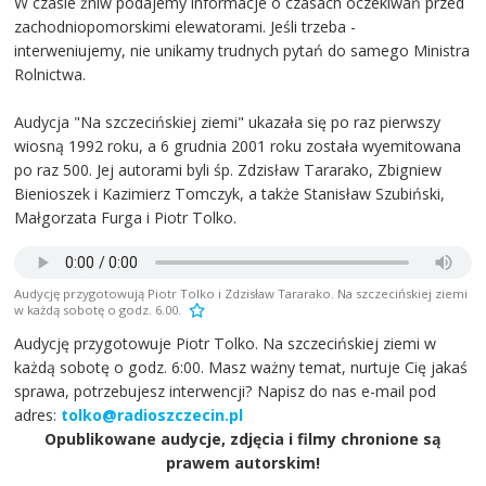
W czasie żniw podajemy informacje o czasach oczekiwań przed
zachodniopomorskimi elewatorami. Jeśli trzeba -
interweniujemy, nie unikamy trudnych pytań do samego Ministra
Rolnictwa.
Audycja "Na szczecińskiej ziemi" ukazała się po raz pierwszy
wiosną 1992 roku, a 6 grudnia 2001 roku została wyemitowana
po raz 500. Jej autorami byli śp. Zdzisław Tararako, Zbigniew
Bienioszek i Kazimierz Tomczyk, a także Stanisław Szubiński,
Małgorzata Furga i Piotr Tolko.
Audycję przygotowują Piotr Tolko i Zdzisław Tararako. Na szczecińskiej ziemi
w każdą sobotę o godz. 6.00.
Audycję przygotowuje Piotr Tolko. Na szczecińskiej ziemi w
każdą sobotę o godz. 6:00. Masz ważny temat, nurtuje Cię jakaś
sprawa, potrzebujesz interwencji? Napisz do nas e-mail pod
adres:
tolko@radioszczecin.pl
Opublikowane audycje, zdjęcia i filmy chronione są
prawem autorskim!