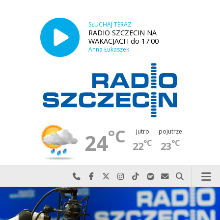
SŁUCHAJ TERAZ
RADIO SZCZECIN NA
WAKACJACH do 17:00
Anna Łukaszek
°C
jutro
pojutrze
24
°C
°C
22
23
Najlepiej po prostu do nas zadzwoń
Odwiedź nas na Facebook-u
Odwiedź nas na X
Odwiedź nas na Instagram-ie
Odwiedź nas na TikTok-u
Szukaj nas na Spotify
Wyślij do nas w
Szukaj