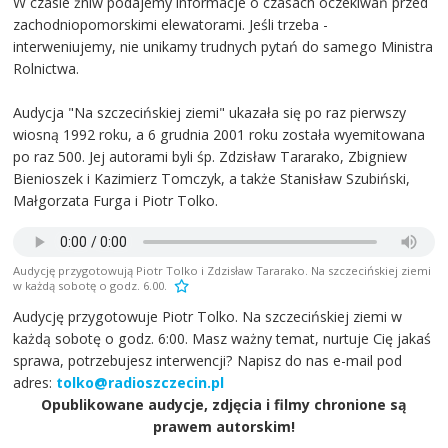
W czasie żniw podajemy informacje o czasach oczekiwań przed
zachodniopomorskimi elewatorami. Jeśli trzeba -
interweniujemy, nie unikamy trudnych pytań do samego Ministra
Rolnictwa.
Audycja "Na szczecińskiej ziemi" ukazała się po raz pierwszy
wiosną 1992 roku, a 6 grudnia 2001 roku została wyemitowana
po raz 500. Jej autorami byli śp. Zdzisław Tararako, Zbigniew
Bienioszek i Kazimierz Tomczyk, a także Stanisław Szubiński,
Małgorzata Furga i Piotr Tolko.
Audycję przygotowują Piotr Tolko i Zdzisław Tararako. Na szczecińskiej ziemi
w każdą sobotę o godz. 6.00.
Audycję przygotowuje Piotr Tolko. Na szczecińskiej ziemi w
każdą sobotę o godz. 6:00. Masz ważny temat, nurtuje Cię jakaś
sprawa, potrzebujesz interwencji? Napisz do nas e-mail pod
adres:
tolko@radioszczecin.pl
Opublikowane audycje, zdjęcia i filmy chronione są
prawem autorskim!