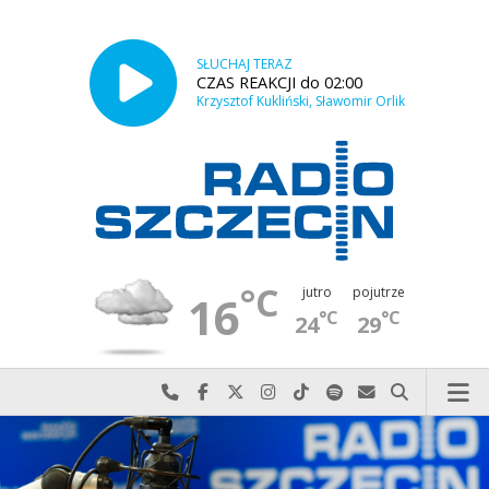
SŁUCHAJ TERAZ
CZAS REAKCJI do 02:00
Krzysztof Kukliński, Sławomir Orlik
°C
jutro
pojutrze
16
°C
°C
24
29
Najlepiej po prostu do nas zadzwoń
Odwiedź nas na Facebook-u
Odwiedź nas na X
Odwiedź nas na Instagram-ie
Odwiedź nas na TikTok-u
Szukaj nas na Spotify
Wyślij do nas w
Szukaj