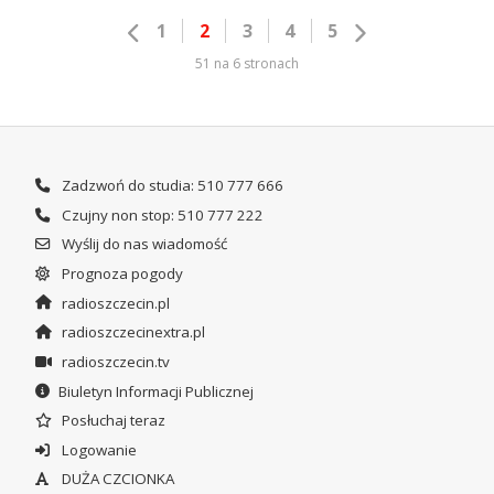
1
2
3
4
5
51 na 6 stronach
Zadzwoń do studia: 510 777 666
Czujny non stop: 510 777 222
Wyślij do nas wiadomość
Prognoza pogody
radioszczecin.pl
radioszczecinextra.pl
radioszczecin.tv
Biuletyn Informacji Publicznej
Posłuchaj teraz
Logowanie
DUŻA CZCIONKA