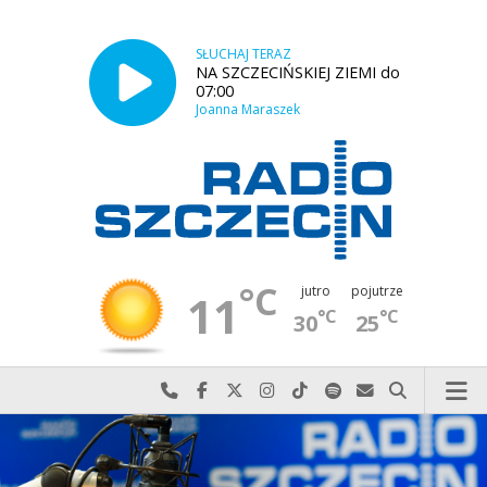
SŁUCHAJ TERAZ
NA SZCZECIŃSKIEJ ZIEMI do
07:00
Joanna Maraszek
°C
jutro
pojutrze
11
°C
°C
30
25
Najlepiej po prostu do nas zadzwoń
Odwiedź nas na Facebook-u
Odwiedź nas na X
Odwiedź nas na Instagram-ie
Odwiedź nas na TikTok-u
Szukaj nas na Spotify
Wyślij do nas w
Szukaj