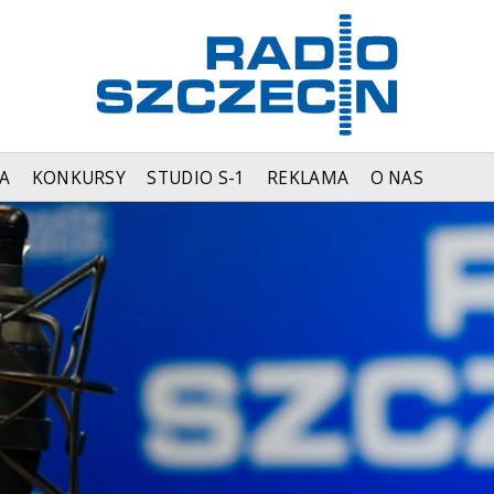
A
KONKURSY
STUDIO S-1
REKLAMA
O NAS