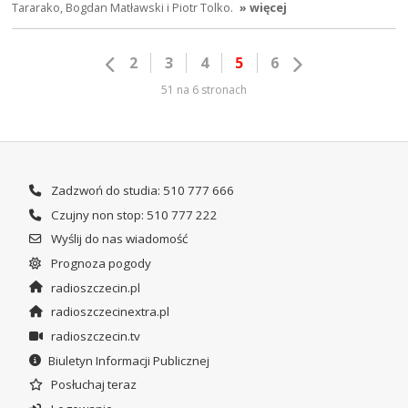
Tararako, Bogdan Matławski i Piotr Tolko.
» więcej
2
3
4
5
6
51 na 6 stronach
Zadzwoń do studia: 510 777 666
Czujny non stop: 510 777 222
Wyślij do nas wiadomość
Prognoza pogody
radioszczecin.pl
radioszczecinextra.pl
radioszczecin.tv
Biuletyn Informacji Publicznej
Posłuchaj teraz