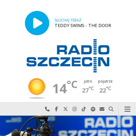
SŁUCHAJ TERAZ
TEDDY SWIMS - THE DOOR
°C
jutro
pojutrze
14
°C
°C
27
22
Najlepiej po prostu do nas zadzwoń
Odwiedź nas na Facebook-u
Odwiedź nas na X
Odwiedź nas na Instagram-ie
Odwiedź nas na TikTok-u
Szukaj nas na Spotify
Wyślij do nas w
Szukaj