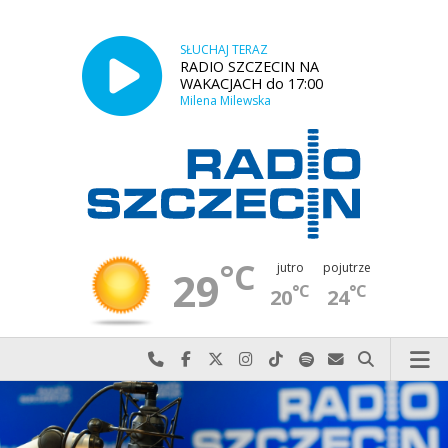
SŁUCHAJ TERAZ
RADIO SZCZECIN NA
WAKACJACH do 17:00
Milena Milewska
°C
jutro
pojutrze
29
°C
°C
20
24
Najlepiej po prostu do nas zadzwoń
Odwiedź nas na Facebook-u
Odwiedź nas na X
Odwiedź nas na Instagram-ie
Odwiedź nas na TikTok-u
Szukaj nas na Spotify
Wyślij do nas w
Szukaj