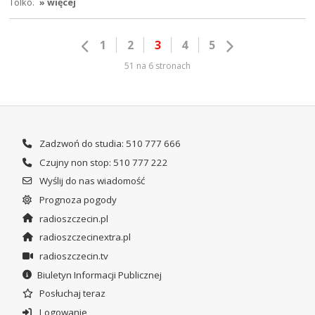
Tolko.
» więcej
1
2
3
4
5
51 na 6 stronach
Zadzwoń do studia: 510 777 666
Czujny non stop: 510 777 222
Wyślij do nas wiadomość
Prognoza pogody
radioszczecin.pl
radioszczecinextra.pl
radioszczecin.tv
Biuletyn Informacji Publicznej
Posłuchaj teraz
Logowanie