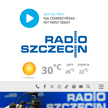
SŁUCHAJ TERAZ
IGA CEMBRZYŃSKA -
INTYMNY ŚWIAT
°C
jutro
pojutrze
30
°C
°C
26
22
Najlepiej po prostu do nas zadzwoń
Odwiedź nas na Facebook-u
Odwiedź nas na X
Odwiedź nas na Instagram-ie
Odwiedź nas na TikTok-u
Szukaj nas na Spotify
Wyślij do nas w
Szukaj