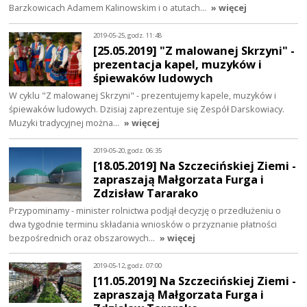
Barzkowicach Adamem Kalinowskim i o atutach…
» więcej
2019-05-25, godz. 11:48
[25.05.2019] "Z malowanej Skrzyni" -
prezentacja kapel, muzyków i
śpiewaków ludowych
W cyklu "Z malowanej Skrzyni" - prezentujemy kapele, muzyków i
śpiewaków ludowych. Dzisiaj zaprezentuje się Zespół Darskowiacy.
Muzyki tradycyjnej można…
» więcej
2019-05-20, godz. 06:35
[18.05.2019] Na Szczecińskiej Ziemi -
zapraszają Małgorzata Furga i
Zdzisław Tararako
Przypominamy - minister rolnictwa podjął decyzję o przedłużeniu o
dwa tygodnie terminu składania wniosków o przyznanie płatności
bezpośrednich oraz obszarowych…
» więcej
2019-05-12, godz. 07:00
[11.05.2019] Na Szczecińskiej Ziemi -
zapraszają Małgorzata Furga i