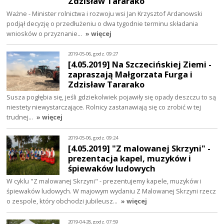
Zdzisław Tararako
Ważne - Minister rolnictwa i rozwoju wsi Jan Krzysztof Ardanowski
podjął decyzję o przedłużeniu o dwa tygodnie terminu składania
wniosków o przyznanie…
» więcej
2019-05-06, godz. 09:27
[4.05.2019] Na Szczecińskiej Ziemi -
zapraszają Małgorzata Furga i
Zdzisław Tararako
Susza pogłębia się, jeśli gdziekolwiek pojawiły się opady deszczu to są
niestety niewystarczające. Rolnicy zastanawiają się co zrobić w tej
trudnej…
» więcej
2019-05-06, godz. 09:24
[4.05.2019] "Z malowanej Skrzyni" -
prezentacja kapel, muzyków i
śpiewaków ludowych
W cyklu "Z malowanej Skrzyni" - prezentujemy kapele, muzyków i
śpiewaków ludowych. W majowym wydaniu Z Malowanej Skrzyni rzecz
o zespole, który obchodzi jubileusz…
» więcej
2019-04-28, godz. 07:59