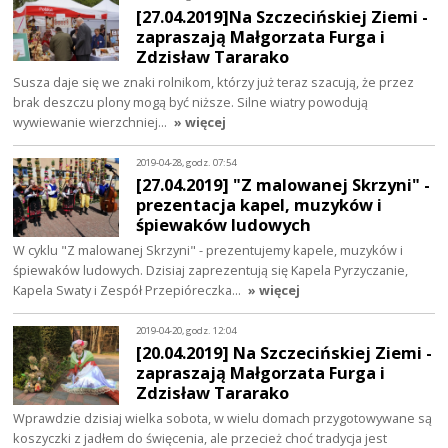
[27.04.2019]Na Szczecińskiej Ziemi -
zapraszają Małgorzata Furga i
Zdzisław Tararako
Susza daje się we znaki rolnikom, którzy już teraz szacują, że przez
brak deszczu plony mogą być niższe. Silne wiatry powodują
wywiewanie wierzchniej…
» więcej
2019-04-28, godz. 07:54
[27.04.2019] "Z malowanej Skrzyni" -
prezentacja kapel, muzyków i
śpiewaków ludowych
W cyklu "Z malowanej Skrzyni" - prezentujemy kapele, muzyków i
śpiewaków ludowych. Dzisiaj zaprezentują się Kapela Pyrzyczanie,
Kapela Swaty i Zespół Przepióreczka…
» więcej
2019-04-20, godz. 12:04
[20.04.2019] Na Szczecińskiej Ziemi -
zapraszają Małgorzata Furga i
Zdzisław Tararako
Wprawdzie dzisiaj wielka sobota, w wielu domach przygotowywane są
koszyczki z jadłem do święcenia, ale przecież choć tradycja jest