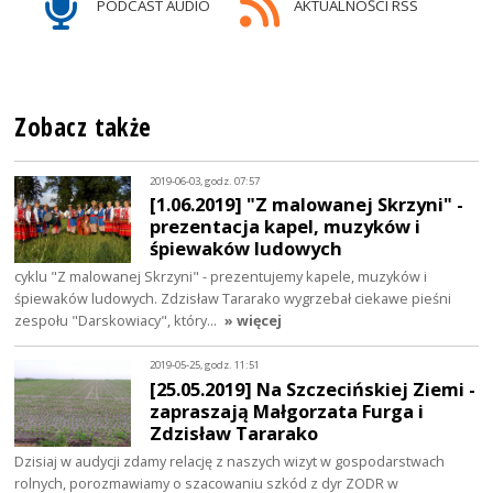
PODCAST AUDIO
AKTUALNOŚCI RSS
Zobacz także
2019-06-03, godz. 07:57
[1.06.2019] "Z malowanej Skrzyni" -
prezentacja kapel, muzyków i
śpiewaków ludowych
cyklu "Z malowanej Skrzyni" - prezentujemy kapele, muzyków i
śpiewaków ludowych. Zdzisław Tararako wygrzebał ciekawe pieśni
zespołu "Darskowiacy", który…
» więcej
2019-05-25, godz. 11:51
[25.05.2019] Na Szczecińskiej Ziemi -
zapraszają Małgorzata Furga i
Zdzisław Tararako
Dzisiaj w audycji zdamy relację z naszych wizyt w gospodarstwach
rolnych, porozmawiamy o szacowaniu szkód z dyr ZODR w