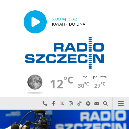
SŁUCHAJ TERAZ
KAYAH - DO DNA
°C
jutro
pojutrze
12
°C
°C
30
27
Najlepiej po prostu do nas zadzwoń
Odwiedź nas na Facebook-u
Odwiedź nas na X
Odwiedź nas na Instagram-ie
Odwiedź nas na TikTok-u
Szukaj nas na Spotify
Wyślij do nas w
Szukaj