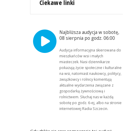
Ciekawe linki
Najbliższa audycja w sobotę,
08 sierpnia po godz. 06:00
Audycja informacyjna skierowana do
mieszkańców wsi i małych
miasteczek. Nasi dziennikarze
pokazują życie społeczne i kulturalne
na wsi, natomiast naukowcy, politycy,
związkowcy i rolnicy komentują
aktualne wydarzenia związane z
gospodarką żywnościową i
rolnictwem. Słuchaj nas w każdą
sobotę po godz. 6-ej, albo na stronie
internetowej Radia Szczecin.
Gdy zbliża się czas rozpoczęcia tej audycji,