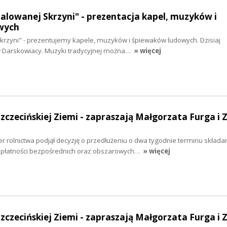
malowanej Skrzyni" - prezentacja kapel, muzyków i
wych
krzyni" - prezentujemy kapele, muzyków i śpiewaków ludowych. Dzisiaj
ł Darskowiacy. Muzyki tradycyjnej można…
» więcej
Szczecińskiej Ziemi - zapraszają Małgorzata Furga i 
 rolnictwa podjął decyzję o przedłużeniu o dwa tygodnie terminu składa
 płatności bezpośrednich oraz obszarowych…
» więcej
Szczecińskiej Ziemi - zapraszają Małgorzata Furga i 