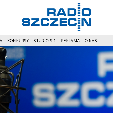
A
KONKURSY
STUDIO S-1
REKLAMA
O NAS