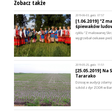
Zobacz także
2019-06-03, godz. 07:57
[1.06.2019] "Z m
śpiewaków ludo
cyklu "Z malowanej Skr
wygrzebał ciekawe pieś
2019-05-25, godz. 11:51
[25.05.2019] Na 
Tararako
Dzisiaj w audycji zdam
szkód z dyr ZODR w Ba