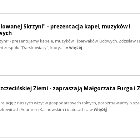
alowanej Skrzyni" - prezentacja kapel, muzyków i
wych
zyni" - prezentujemy kapele, muzyków i śpiewaków ludowych. Zdzisław T
ni zespołu "Darskowiacy", który…
» więcej
Szczecińskiej Ziemi - zapraszają Małgorzata Furga i 
y relację z naszych wizyt w gospodarstwach rolnych, porozmawiamy o sz
rzkowicach Adamem Kalinowskim i o atutach…
» więcej