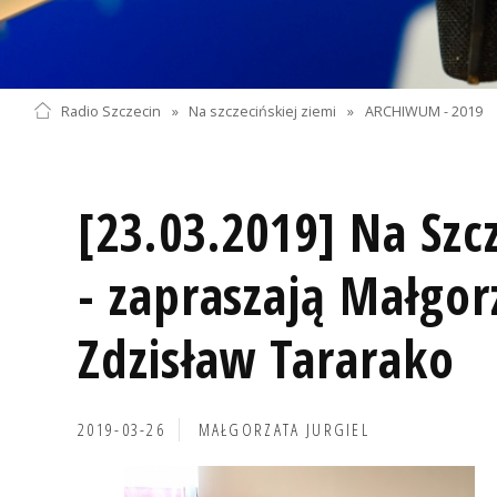
Radio Szczecin
»
Na szczecińskiej ziemi
»
ARCHIWUM - 2019
[23.03.2019] Na Szcz
- zapraszają Małgor
Zdzisław Tararako
2019-03-26
MAŁGORZATA JURGIEL