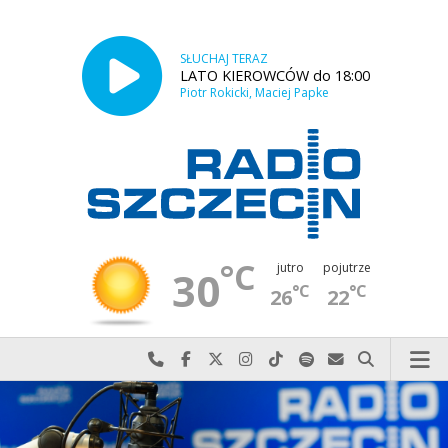
SŁUCHAJ TERAZ
LATO KIEROWCÓW do 18:00
Piotr Rokicki, Maciej Papke
°C
jutro
pojutrze
30
°C
°C
26
22
Najlepiej po prostu do nas zadzwoń
Odwiedź nas na Facebook-u
Odwiedź nas na X
Odwiedź nas na Instagram-ie
Odwiedź nas na TikTok-u
Szukaj nas na Spotify
Wyślij do nas w
Szukaj