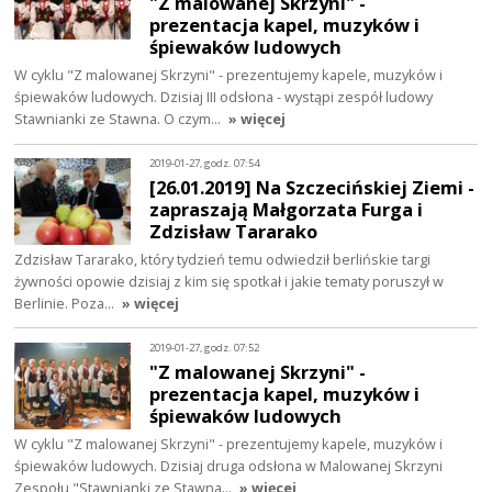
"Z malowanej Skrzyni" -
prezentacja kapel, muzyków i
śpiewaków ludowych
W cyklu "Z malowanej Skrzyni" - prezentujemy kapele, muzyków i
śpiewaków ludowych. Dzisiaj III odsłona - wystąpi zespół ludowy
Stawnianki ze Stawna. O czym…
» więcej
2019-01-27, godz. 07:54
[26.01.2019] Na Szczecińskiej Ziemi -
zapraszają Małgorzata Furga i
Zdzisław Tararako
Zdzisław Tararako, który tydzień temu odwiedził berlińskie targi
żywności opowie dzisiaj z kim się spotkał i jakie tematy poruszył w
Berlinie. Poza…
» więcej
2019-01-27, godz. 07:52
"Z malowanej Skrzyni" -
prezentacja kapel, muzyków i
śpiewaków ludowych
W cyklu "Z malowanej Skrzyni" - prezentujemy kapele, muzyków i
śpiewaków ludowych. Dzisiaj druga odsłona w Malowanej Skrzyni
Zespołu "Stawnianki ze Stawna…
» więcej