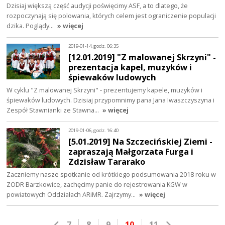
Dzisiaj większą część audycji poświęcimy ASF, a to dlatego, że
rozpoczynają się polowania, których celem jest ograniczenie populacji
dzika. Poglądy…
» więcej
2019-01-14, godz. 06:35
[12.01.2019] "Z malowanej Skrzyni" -
prezentacja kapel, muzyków i
śpiewaków ludowych
W cyklu "Z malowanej Skrzyni" - prezentujemy kapele, muzyków i
śpiewaków ludowych. Dzisiaj przypomnimy pana Jana Iwaszczyszyna i
Zespół Stawnianki ze Stawna…
» więcej
2019-01-06, godz. 16:40
[5.01.2019] Na Szczecińskiej Ziemi -
zapraszają Małgorzata Furga i
Zdzisław Tararako
Zaczniemy nasze spotkanie od krótkiego podsumowania 2018 roku w
ZODR Barzkowice, zachęcimy panie do rejestrowania KGW w
powiatowych Oddziałach ARiMR. Zajrzymy…
» więcej
7
8
9
10
11