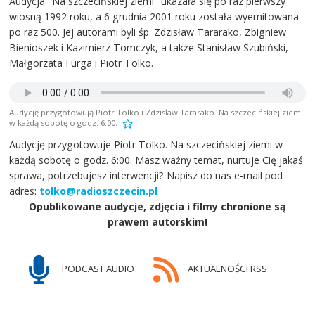
Audycja "Na szczecińskiej ziemi" ukazała się po raz pierwszy
wiosną 1992 roku, a 6 grudnia 2001 roku została wyemitowana
po raz 500. Jej autorami byli śp. Zdzisław Tararako, Zbigniew
Bienioszek i Kazimierz Tomczyk, a także Stanisław Szubiński,
Małgorzata Furga i Piotr Tolko.
Audycję przygotowują Piotr Tolko i Zdzisław Tararako. Na szczecińskiej ziemi
w każdą sobotę o godz. 6.00.
Audycję przygotowuje Piotr Tolko. Na szczecińskiej ziemi w
każdą sobotę o godz. 6:00. Masz ważny temat, nurtuje Cię jakaś
sprawa, potrzebujesz interwencji? Napisz do nas e-mail pod
adres:
tolko@radioszczecin.pl
Opublikowane audycje, zdjęcia i filmy chronione są
prawem autorskim!
PODCAST AUDIO
AKTUALNOŚCI RSS