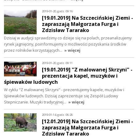
2019-01-20, godz. 09:16
[19.01.2019] Na Szczecińskiej Ziemi -
zapraszają Małgorzata Furga i
Zdzisław Tararako
Dzisiaj w audycji sprawdzimy co dzieje się na polach, przeanalizujemy
rynek jagnięciny, poinformujemy o możliwości pozyskania środków
przez rolników korzystających…
» więcej
2019-01-20, godz. 09:11
[19.01.2019] "Z malowanej Skrzyni" -
prezentacja kapel, muzyków i
śpiewaków ludowych
W cyklu "Z malowanej Skrzyni" - prezentujemy kapele, muzyków i
śpiewaków ludowych. Dzisiaj zaprezentuje się Zespół Ludowy
Stepniczanie. Muzyki tradycyjnej…
» więcej
2019-01-14, godz. 06:28
[12.01.2019] Na Szczecińskiej Ziemi -
zapraszają Małgorzata Furga i
Zdzisław Tararako