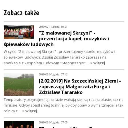
Zobacz także
2019-02-11, godz. 10:21
"Z malowanej Skrzyni" -
prezentacja kapel, muzyków i
śpiewaków ludowych
W cyklu "Z malowanej Skrzyni" - prezentujemy kapele, muzyków i
śpiewaków ludowych. Dzisiaj Zdzisław Tararako zaprasza na
spotkanie z Zespołem Ludowym "Stepniczanie"…
» więcej
2019-02-04, godz. 07:12
[2.02.2019] Na Szczecińskiej Ziemi -
zapraszają Małgorzata Furga i
Zdzisław Tararako
Temperatury przynajmniej na razie wahają się i są raz na plusie, raz na
minusie. Gdyby spadł śnieg to mniej byłoby obaw o wymarznięcia, a tak
rolnicy z…
» więcej
2019-02-04, godz. 07:09