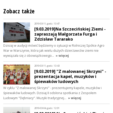
Zobacz także
2019-03-11, godz. 13:47
[9.03.2019]Na Szczecińskiej Ziemi -
zapraszają Małgorzata Furga i
Zdzisław Tararako
Dzisiaj w audycji mówić będziemy o sytuacji w Rolniczej Spółce Agro
War w Warszynie, która jak wielu dużych dzierżawców ziemi nie
wywiązała się z obowiązkowego…
» więcej
2019-03-11, godz. 13:43
[9.03.2019] "Z malowanej Skrzyni" -
prezentacja kapel, muzyków i
śpiewaków ludowych
W cyklu "Z malowanej Skrzyni" - prezentujemy kapele, muzyków i
śpiewaków ludowych. Dzisiaj II odsłona spotkania z Zespołem
Ludowym "Dębniacy". Muzyki tradycyjnej…
» więcej
2019-03-04, godz. 12:01