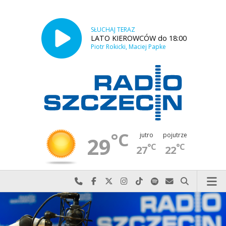
SŁUCHAJ TERAZ
LATO KIEROWCÓW do 18:00
Piotr Rokicki, Maciej Papke
°C
jutro
pojutrze
29
°C
°C
27
22
Najlepiej po prostu do nas zadzwoń
Odwiedź nas na Facebook-u
Odwiedź nas na X
Odwiedź nas na Instagram-ie
Odwiedź nas na TikTok-u
Szukaj nas na Spotify
Wyślij do nas w
Szukaj