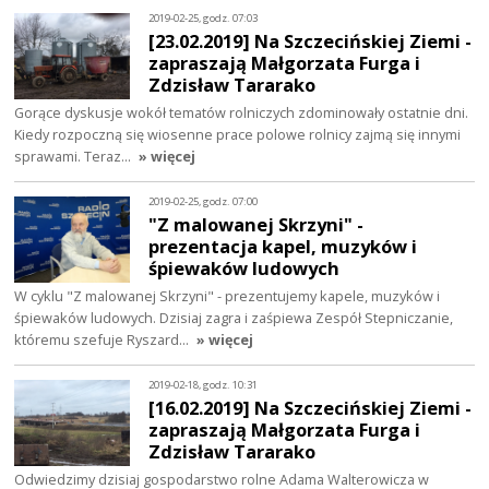
2019-02-25, godz. 07:03
[23.02.2019] Na Szczecińskiej Ziemi -
zapraszają Małgorzata Furga i
Zdzisław Tararako
Gorące dyskusje wokół tematów rolniczych zdominowały ostatnie dni.
Kiedy rozpoczną się wiosenne prace polowe rolnicy zajmą się innymi
sprawami. Teraz…
» więcej
2019-02-25, godz. 07:00
"Z malowanej Skrzyni" -
prezentacja kapel, muzyków i
śpiewaków ludowych
W cyklu "Z malowanej Skrzyni" - prezentujemy kapele, muzyków i
śpiewaków ludowych. Dzisiaj zagra i zaśpiewa Zespół Stepniczanie,
któremu szefuje Ryszard…
» więcej
2019-02-18, godz. 10:31
[16.02.2019] Na Szczecińskiej Ziemi -
zapraszają Małgorzata Furga i
Zdzisław Tararako
Odwiedzimy dzisiaj gospodarstwo rolne Adama Walterowicza w