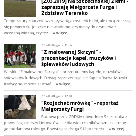
[2.03.2019] Na Szczecińskiej Ziemi -
zapraszają Małgorzata Furga i
Zdzisław Tararako
Temperatury znacznie wzrosły w ciągu ostatnich dni, ale nocą zdarzają
się przymrozki. Jeszcze nie wiadomo, czy mamy do czynienia z
wczesną wiosną, czy też…
» więcej
2019-03-04, godz. 11:58
"Z malowanej Skrzyni" -
prezentacja kapel, muzyków i
śpiewaków ludowych
W cyklu "Z malowanej Skrzyni" - prezentujemy kapele, muzyków i
śpiewaków ludowych. Dzisiaj zaprezentuje się Kapela Rycha. Muzyki
tradycyjnej można słuchać…
» więcej
2019-03-01, godz. 12:49
"Rozjechać mrówkę" - reportaż
Małgorzaty Furgi
Budowa przez GDDKiA obwodnicy Szczecinka z
pewnością ucieszy kierowców, ale dla wielu rolników oznacza ruinę
gospodarstwa rolnego. Powstająca droga S11 przecięła…
» więcej