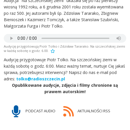
Audycja "Na szczecińskiej ziemi" ukazała się po raz pierwszy
wiosną 1992 roku, a 6 grudnia 2001 roku została wyemitowana
po raz 500. Jej autorami byli śp. Zdzisław Tararako, Zbigniew
Bienioszek i Kazimierz Tomczyk, a także Stanisław Szubiński,
Małgorzata Furga i Piotr Tolko.
Audycję przygotowują Piotr Tolko i Zdzisław Tararako. Na szczecińskiej ziemi
w każdą sobotę o godz. 6.00.
Audycję przygotowuje Piotr Tolko. Na szczecińskiej ziemi w
każdą sobotę o godz. 6:00. Masz ważny temat, nurtuje Cię jakaś
sprawa, potrzebujesz interwencji? Napisz do nas e-mail pod
adres:
tolko@radioszczecin.pl
Opublikowane audycje, zdjęcia i filmy chronione są
prawem autorskim!
PODCAST AUDIO
AKTUALNOŚCI RSS