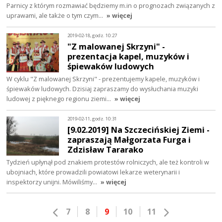
Parnicy z którym rozmawiać będziemy m.in o prognozach związanych z
uprawami, ale także o tym czym…
» więcej
2019-02-18, godz. 10:27
"Z malowanej Skrzyni" -
prezentacja kapel, muzyków i
śpiewaków ludowych
W cyklu "Z malowanej Skrzyni" - prezentujemy kapele, muzyków i
śpiewaków ludowych. Dzisiaj zapraszamy do wysłuchania muzyki
ludowej z pięknego regionu ziemi…
» więcej
2019-02-11, godz. 10:31
[9.02.2019] Na Szczecińskiej Ziemi -
zapraszają Małgorzata Furga i
Zdzisław Tararako
Tydzień upłynął pod znakiem protestów rolniczych, ale też kontroli w
ubojniach, które prowadzili powiatowi lekarze weterynarii i
inspektorzy unijni. Mówiliśmy…
» więcej
7
8
9
10
11