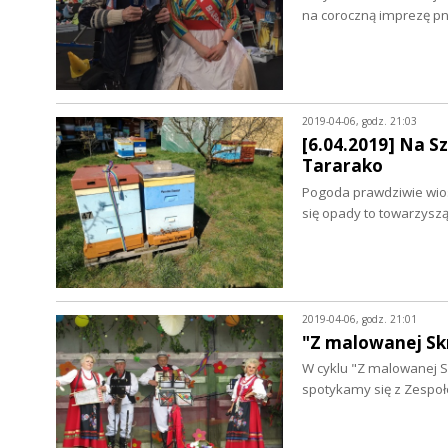
na coroczną imprezę p
2019-04-06, godz. 21:03
[6.04.2019] Na S
Tararako
Pogoda prawdziwie wiose
się opady to towarzysz
2019-04-06, godz. 21:01
"Z malowanej Sk
W cyklu "Z malowanej Sk
spotykamy się z Zespo