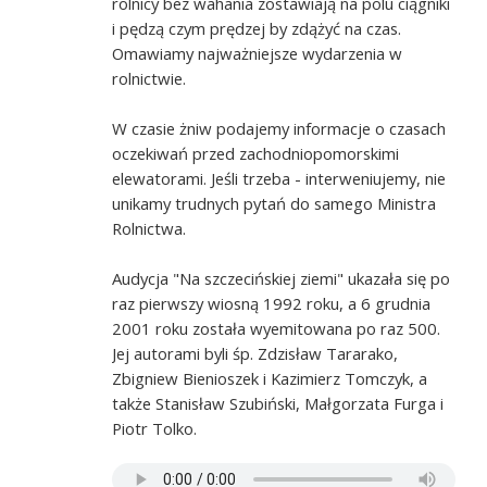
rolnicy bez wahania zostawiają na polu ciągniki
i pędzą czym prędzej by zdążyć na czas.
Omawiamy najważniejsze wydarzenia w
rolnictwie.
W czasie żniw podajemy informacje o czasach
oczekiwań przed zachodniopomorskimi
elewatorami. Jeśli trzeba - interweniujemy, nie
unikamy trudnych pytań do samego Ministra
Rolnictwa.
Audycja "Na szczecińskiej ziemi" ukazała się po
raz pierwszy wiosną 1992 roku, a 6 grudnia
2001 roku została wyemitowana po raz 500.
Jej autorami byli śp. Zdzisław Tararako,
Zbigniew Bienioszek i Kazimierz Tomczyk, a
także Stanisław Szubiński, Małgorzata Furga i
Piotr Tolko.