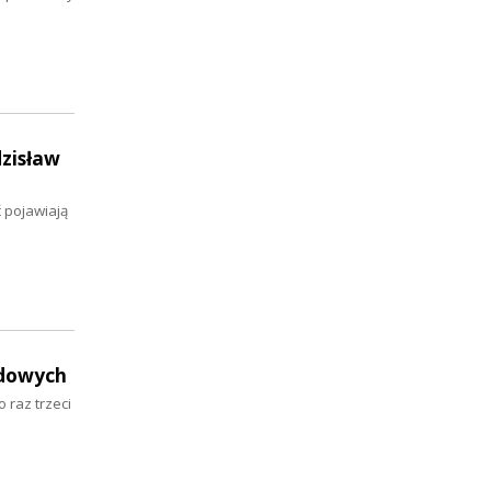
dzisław
 pojawiają
udowych
 raz trzeci