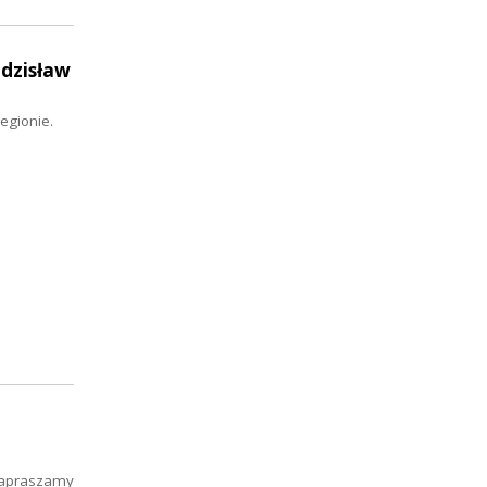
Zdzisław
egionie.
 zapraszamy