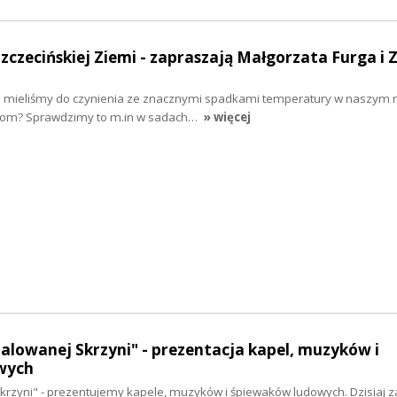
Szczecińskiej Ziemi - zapraszają Małgorzata Furga i 
dni mieliśmy do czynienia ze znacznymi spadkami temperatury w naszym r
inom? Sprawdzimy to m.in w sadach…
» więcej
malowanej Skrzyni" - prezentacja kapel, muzyków i
wych
krzyni" - prezentujemy kapele, muzyków i śpiewaków ludowych. Dzisiaj