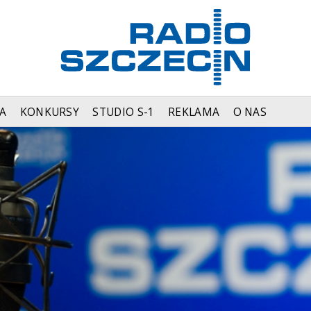
A
KONKURSY
STUDIO S-1
REKLAMA
O NAS