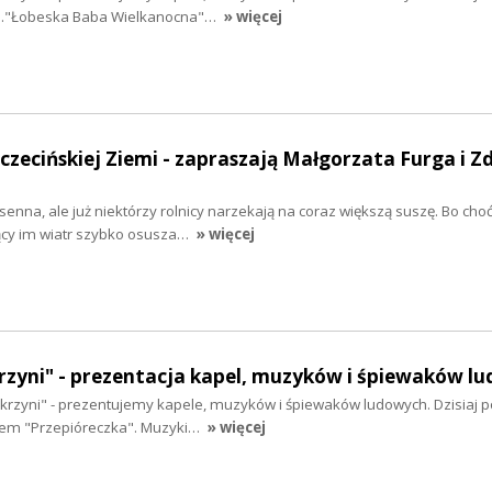
n."Łobeska Baba Wielkanocna"…
» więcej
zczecińskiej Ziemi - zapraszają Małgorzata Furga i Z
nna, ale już niektórzy rolnicy narzekają na coraz większą suszę. Bo choć
ący im wiatr szybko osusza…
» więcej
rzyni" - prezentacja kapel, muzyków i śpiewaków l
rzyni" - prezentujemy kapele, muzyków i śpiewaków ludowych. Dzisiaj po
łem "Przepióreczka". Muzyki…
» więcej