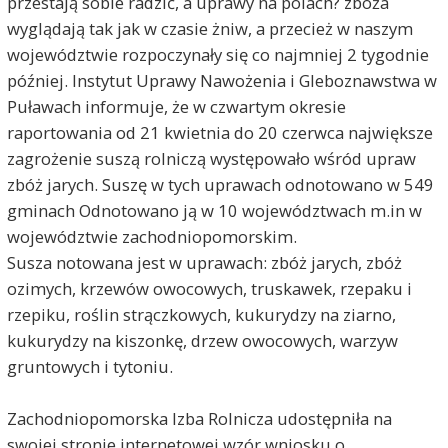
przestają sobie radzić, a uprawy na polach? zboża
wyglądają tak jak w czasie żniw, a przecież w naszym
województwie rozpoczynały się co najmniej 2 tygodnie
później. Instytut Uprawy Nawożenia i Gleboznawstwa w
Puławach informuje, że w czwartym okresie
raportowania od 21 kwietnia do 20 czerwca największe
zagrożenie suszą rolniczą występowało wśród upraw
zbóż jarych. Suszę w tych uprawach odnotowano w 549
gminach Odnotowano ją w 10 województwach m.in w
województwie zachodniopomorskim.
Susza notowana jest w uprawach: zbóż jarych, zbóż
ozimych, krzewów owocowych, truskawek, rzepaku i
rzepiku, roślin strączkowych, kukurydzy na ziarno,
kukurydzy na kiszonkę, drzew owocowych, warzyw
gruntowych i tytoniu.
Zachodniopomorska Izba Rolnicza udostępniła na
swojej stronie internetowej wzór wniosku o