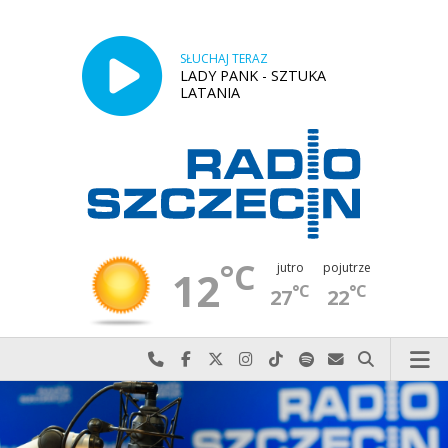
SŁUCHAJ TERAZ
LADY PANK - SZTUKA
LATANIA
°C
jutro
pojutrze
12
°C
°C
27
22
Najlepiej po prostu do nas zadzwoń
Odwiedź nas na Facebook-u
Odwiedź nas na X
Odwiedź nas na Instagram-ie
Odwiedź nas na TikTok-u
Szukaj nas na Spotify
Wyślij do nas w
Szukaj