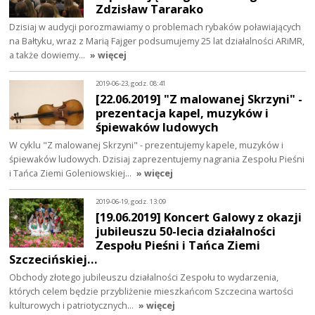
Zdzisław Tararako
Dzisiaj w audycji porozmawiamy o problemach rybaków poławiających
na Bałtyku, wraz z Marią Fajger podsumujemy 25 lat działalności ARiMR,
a także dowiemy…
» więcej
2019-06-23, godz. 08:41
[22.06.2019] "Z malowanej Skrzyni" -
prezentacja kapel, muzyków i
śpiewaków ludowych
W cyklu "Z malowanej Skrzyni" - prezentujemy kapele, muzyków i
śpiewaków ludowych. Dzisiaj zaprezentujemy nagrania Zespołu Pieśni
i Tańca Ziemi Goleniowskiej…
» więcej
2019-06-19, godz. 13:09
[19.06.2019] Koncert Galowy z okazji
jubileuszu 50-lecia działalności
Zespołu Pieśni i Tańca Ziemi
Szczecińskiej…
Obchody złotego jubileuszu działalności Zespołu to wydarzenia,
których celem będzie przybliżenie mieszkańcom Szczecina wartości
kulturowych i patriotycznych…
» więcej