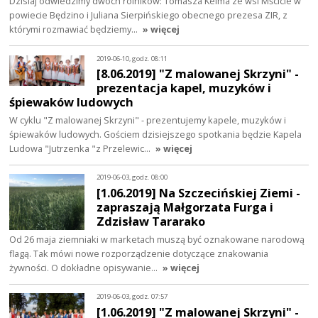
Dzisiaj odwiedzimy dwóch rolników: Tomasza Kelma ze wsi Mścicie w
powiecie Będzino i Juliana Sierpińskiego obecnego prezesa ZIR, z
którymi rozmawiać będziemy…
» więcej
2019-06-10, godz. 08:11
[8.06.2019] "Z malowanej Skrzyni" -
prezentacja kapel, muzyków i
śpiewaków ludowych
W cyklu "Z malowanej Skrzyni" - prezentujemy kapele, muzyków i
śpiewaków ludowych. Gościem dzisiejszego spotkania będzie Kapela
Ludowa "Jutrzenka "z Przelewic…
» więcej
2019-06-03, godz. 08:00
[1.06.2019] Na Szczecińskiej Ziemi -
zapraszają Małgorzata Furga i
Zdzisław Tararako
Od 26 maja ziemniaki w marketach muszą być oznakowane narodową
flagą. Tak mówi nowe rozporządzenie dotyczące znakowania
żywności. O dokładne opisywanie…
» więcej
2019-06-03, godz. 07:57
[1.06.2019] "Z malowanej Skrzyni" -