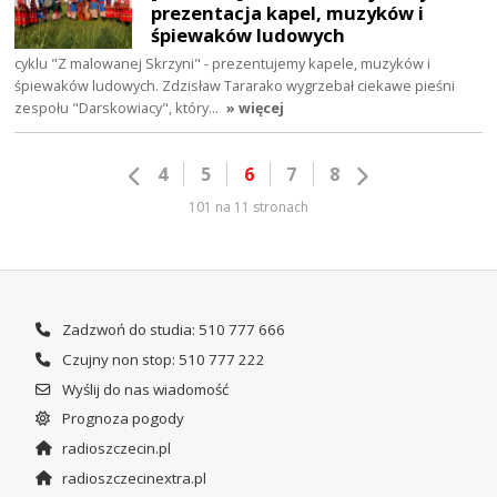
prezentacja kapel, muzyków i
śpiewaków ludowych
cyklu "Z malowanej Skrzyni" - prezentujemy kapele, muzyków i
śpiewaków ludowych. Zdzisław Tararako wygrzebał ciekawe pieśni
zespołu "Darskowiacy", który…
» więcej
4
5
6
7
8
101 na 11 stronach
Zadzwoń do studia: 510 777 666
Czujny non stop: 510 777 222
Wyślij do nas wiadomość
Prognoza pogody
radioszczecin.pl
radioszczecinextra.pl