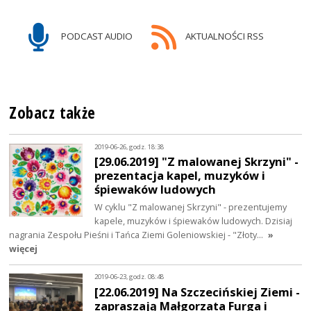
PODCAST AUDIO
AKTUALNOŚCI RSS
Zobacz także
2019-06-26, godz. 18:38
[29.06.2019] "Z malowanej Skrzyni" -
prezentacja kapel, muzyków i
śpiewaków ludowych
W cyklu "Z malowanej Skrzyni" - prezentujemy
kapele, muzyków i śpiewaków ludowych. Dzisiaj
nagrania Zespołu Pieśni i Tańca Ziemi Goleniowskiej - "Złoty…
»
więcej
2019-06-23, godz. 08:48
[22.06.2019] Na Szczecińskiej Ziemi -
zapraszają Małgorzata Furga i