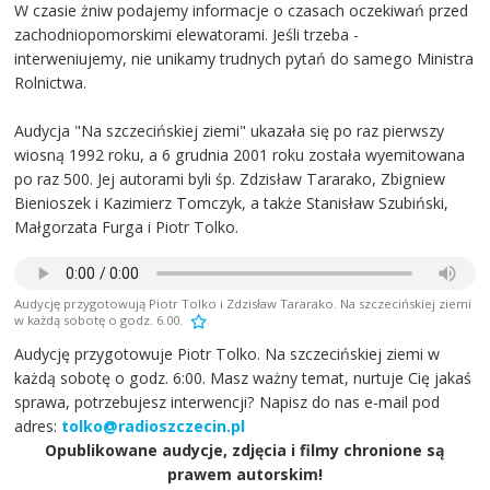
W czasie żniw podajemy informacje o czasach oczekiwań przed
zachodniopomorskimi elewatorami. Jeśli trzeba -
interweniujemy, nie unikamy trudnych pytań do samego Ministra
Rolnictwa.
Audycja "Na szczecińskiej ziemi" ukazała się po raz pierwszy
wiosną 1992 roku, a 6 grudnia 2001 roku została wyemitowana
po raz 500. Jej autorami byli śp. Zdzisław Tararako, Zbigniew
Bienioszek i Kazimierz Tomczyk, a także Stanisław Szubiński,
Małgorzata Furga i Piotr Tolko.
Audycję przygotowują Piotr Tolko i Zdzisław Tararako. Na szczecińskiej ziemi
w każdą sobotę o godz. 6.00.
Audycję przygotowuje Piotr Tolko. Na szczecińskiej ziemi w
każdą sobotę o godz. 6:00. Masz ważny temat, nurtuje Cię jakaś
sprawa, potrzebujesz interwencji? Napisz do nas e-mail pod
adres:
tolko@radioszczecin.pl
Opublikowane audycje, zdjęcia i filmy chronione są
prawem autorskim!