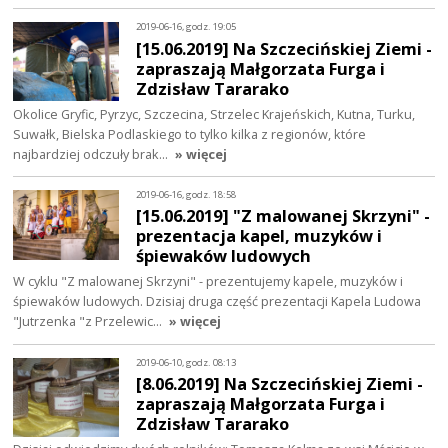
2019-06-16, godz. 19:05
[15.06.2019] Na Szczecińskiej Ziemi -
zapraszają Małgorzata Furga i
Zdzisław Tararako
Okolice Gryfic, Pyrzyc, Szczecina, Strzelec Krajeńskich, Kutna, Turku,
Suwałk, Bielska Podlaskiego to tylko kilka z regionów, które
najbardziej odczuły brak…
» więcej
2019-06-16, godz. 18:58
[15.06.2019] "Z malowanej Skrzyni" -
prezentacja kapel, muzyków i
śpiewaków ludowych
W cyklu "Z malowanej Skrzyni" - prezentujemy kapele, muzyków i
śpiewaków ludowych. Dzisiaj druga część prezentacji Kapela Ludowa
"Jutrzenka "z Przelewic…
» więcej
2019-06-10, godz. 08:13
[8.06.2019] Na Szczecińskiej Ziemi -
zapraszają Małgorzata Furga i
Zdzisław Tararako