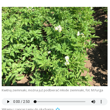
Kwitną ziemniaki, można już podbierać młode ziemniaki, fot. M.Furga
Witamy i zapraszamy do słuchania